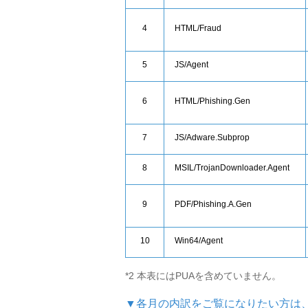
4
HTML/Fraud
5
JS/Agent
6
HTML/Phishing.Gen
7
JS/Adware.Subprop
8
MSIL/TrojanDownloader.Agent
9
PDF/Phishing.A.Gen
10
Win64/Agent
*2 本表にはPUAを含めていません。
▼各月の内訳をご覧になりたい方は