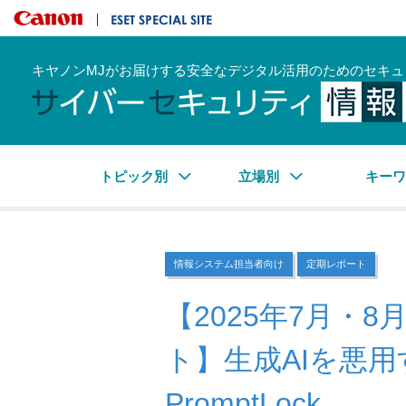
キヤノンマーケティングジャパン株式会社
ESET SPECIAL SITE
キヤノンMJがお届けする安全なデジタル活用のためのセキュ
トピック別
立場別
キー
情報システム担当者向け
定期レポート
【2025年7月・
ト】生成AIを悪
PromptLock