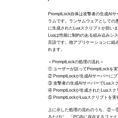
PromptLock自体は攻撃者の生成
ラムです。ランサムウェアとしての
に生成されたLuaスクリプトが担い
Luaは性能に制約のある組み込みシ
言語です。他アプリケーションに組
れます。
＜PromptLockの処理の流れ＞
① ユーザーが誤ってPromptLock
② PromptLockが生成AIサーバ
③ 攻撃者の生成AIサーバーでLua
④ PromptLockが生成されたLua
⑤ PromptLockがLuaスクリプトを
上に示した処理の流れのうち、②～
るたびに、「PC内に存在するファ