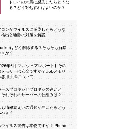
トロイの木馬に感染したらどうな
る？どう対処すればよいのか？
ソコンがウイルスに感染したらどうな
？検出と駆除の対策を解説
tLockerはどう解除する？そもそも解除
べきか？
2026年6月 マルウェアレポート】その
SBメモリーは安全ですか？USBメモリ
の悪用手法について
バースプロキシとプロキシの違いと
？それぞれのサーバーの仕組みは？
しも情報漏えいの通知が届いたらどう
るべき？
のウイルス警告は本物ですか？iPhone