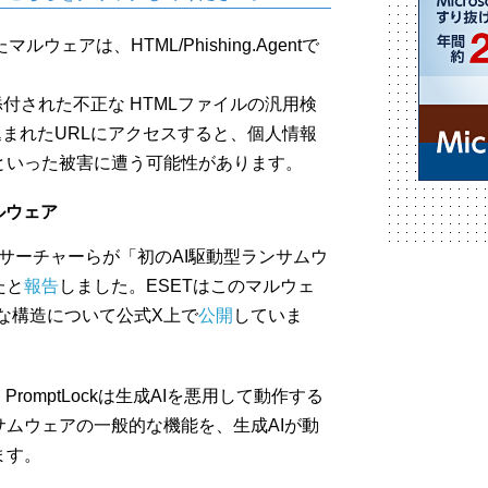
ェアは、HTML/Phishing.Agentで
メールに添付された不正な HTMLファイルの汎用検
込まれたURLにアクセスすると、個人情報
といった被害に遭う可能性があります。
ルウェア
アリサーチャーらが「初のAI駆動型ランサムウ
たと
報告
しました。ESETはこのマルウェ
詳細な構造について公式X上で
公開
していま
romptLockは生成AIを悪用して動作する
ムウェアの一般的な機能を、生成AIが動
ます。