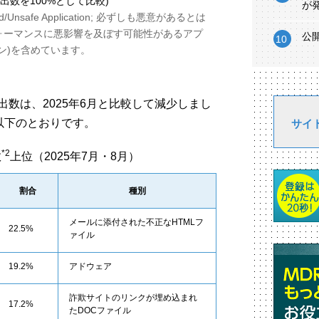
検出数を100%として比較)
が
ted/Unsafe Application; 必ずしも悪意があるとは
ォーマンスに悪影響を及ぼす可能性があるアプ
公
ン)を含めています。
検出数は、2025年6月と比較して減少しまし
以下のとおりです。
サイ
*2
数
上位（2025年7月・8月）
割合
種別
メールに添付された不正なHTMLフ
22.5%
ァイル
19.2%
アドウェア
詐欺サイトのリンクが埋め込まれ
17.2%
たDOCファイル