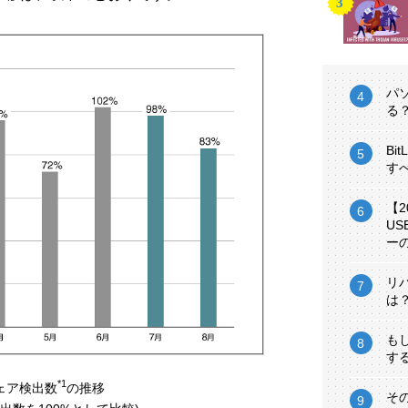
パ
る
Bi
す
【
U
ー
リ
は
も
す
*1
ェア検出数
の推移
そ