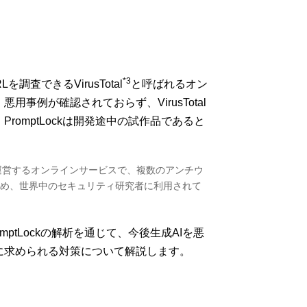
*3
を調査できるVirusTotal
と呼ばれるオン
事例が確認されておらず、VirusTotal
romptLockは開発途中の試作品であると
ronicleが運営するオンラインサービスで、複数のアンチウ
め、世界中のセキュリティ研究者に利用されて
ptLockの解析を通じて、今後生成AIを悪
に求められる対策について解説します。