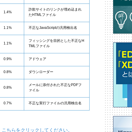
詐欺サイトのリンクが埋め込まれ
1.4%
たHTMLファイル
1.1%
不正なJavaScriptの汎用検出名
フィッシングを目的とした不正なH
1.1%
TMLファイル
0.9%
アドウェア
0.8%
ダウンローダー
メールに添付された不正なPDFフ
0.8%
ァイル
0.7%
不正な実行ファイルの汎用検出名
、こちらをクリックしてください。