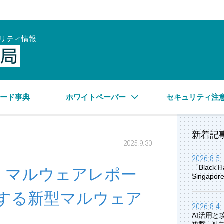
リティ情報
サイバーセキュリティ情報局
ワード事典
ホワイトペーパー
セキュリティ注
新着記
2025.9.30
2026.8.5
「Black H
8月 マルウェアレポー
Singap
用する新型マルウェア
2026.8.4
AI活用