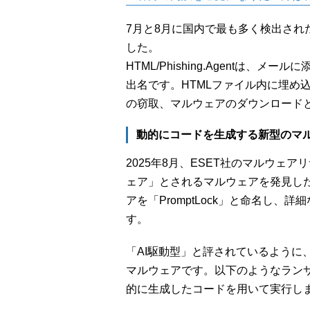
7月と8月に国内で最も多く検出されたマルウ
した。
HTML/Phishing.Agentは、
出名です。HTMLファイル内に埋め
の窃取、マルウェアのダウンロード
動的にコードを生成する新型のマ
2025年8月、ESET社のマルウェ
ェア」とされるマルウェアを発見し
アを「PromptLock」と命名し、
す。
「AI駆動型」と評されているように、P
マルウェアです。以下のようなランサ
的に生成したコードを用いて実行し