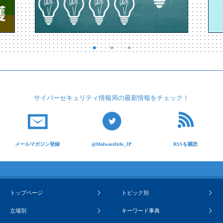
サイバーセキュリティ
情報局の最新情報を
チェック！
メールマガジン登録
@MalwareInfo_JP
RSSを購読
トップページ
トピック別
立場別
キーワード事典