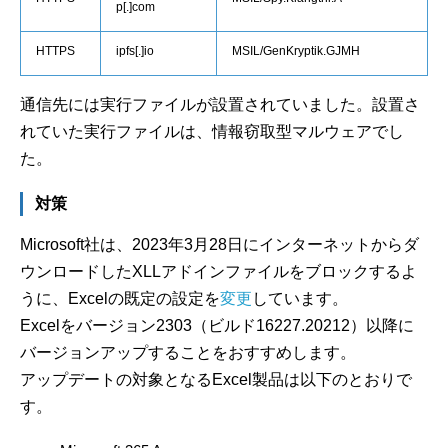
p[.]com
HTTPS
ipfs[.]io
MSIL/GenKryptik.GJMH
通信先には実行ファイルが設置されていました。設置さ
れていた実行ファイルは、情報窃取型マルウェアでし
た。
対策
Microsoft社は、2023年3月28日にインターネットからダ
ウンロードしたXLLアドインファイルをブロックするよ
うに、Excelの既定の設定を
変更
しています。
Excelをバージョン2303（ビルド16227.20212）以降に
バージョンアップすることをおすすめします。
アップデートの対象となるExcel製品は以下のとおりで
す。