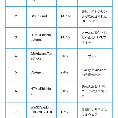
ent
詐欺サイトのリン
2
DOC/Fraud
14.7%
クが埋め込まれた
DOCファイル
メールに添付され
HTML/Phishin
3
14.7%
た不正なHTMLフ
g.Agent
ァイル
JS/Adware.Terr
4
6.6%
アドウェア
aClicks
不正なJavaScript
5
JS/Agent
2.4%
の汎用検出名
悪意のあるHTML
HTML/Phishin
6
2.0%
コードの汎用検出
g
名
Win32/Exploit.
脆弱性を悪用する
7
CVE-2017-118
1.7%
マルウェア
82