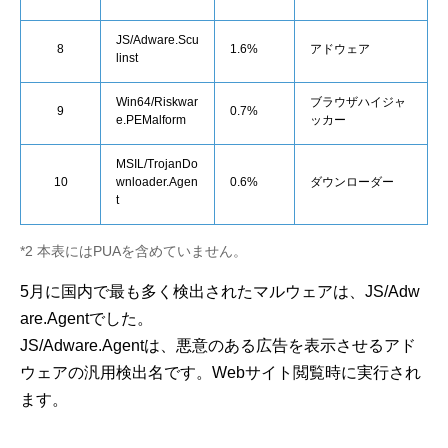
JS/Adware.Scu
8
1.6%
アドウェア
linst
Win64/Riskwar
ブラウザハイジャ
9
0.7%
e.PEMalform
ッカー
MSIL/TrojanDo
10
wnloader.Agen
0.6%
ダウンローダー
t
*2 本表にはPUAを含めていません。
5月に国内で最も多く検出されたマルウェアは、JS/Adw
are.Agentでした。
JS/Adware.Agentは、悪意のある広告を表示させるアド
ウェアの汎用検出名です。Webサイト閲覧時に実行され
ます。