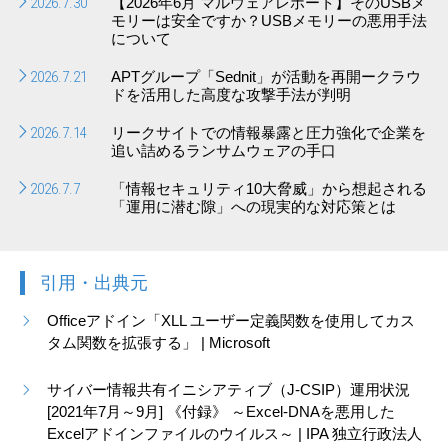
2026.7.30
【2026年6月 マルウェアレポート】そのUSBメ
モリーは安全ですか？USBメモリーの悪用手法
について
2026.7.21
APTグループ「Sednit」が活動を再開ークラウ
ドを活用した高度な攻撃手法が判明
2026.7.14
リークサイトでの情報暴露と圧力強化で企業を
追い詰めるランサムウェアの手口
2026.7.7
「情報セキュリティ10大脅威」から想起される
「運用に潜む隙」への現実的な対応策とは
引用・出典元
Officeアドイン「XLL ユーザー定義関数を使用してカス
タム関数を拡張する」 | Microsoft
サイバー情報共有イニシアティブ（J-CSIP）運用状況
[2021年7月～9月] 《付録》 ～Excel-DNAを悪用した
Excelアドインファイルのウイルス～ | IPA 独立行政法人