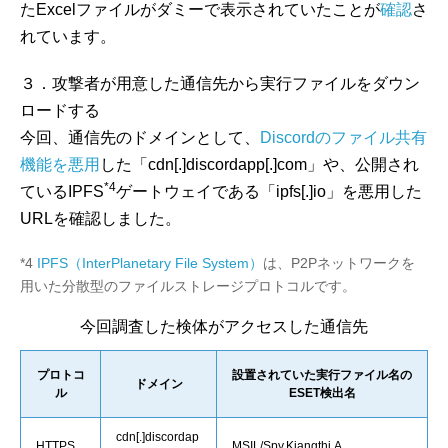
たExcelファイルがダミーで表示されていたことが
確認
さ
れています。
３．攻撃者が用意した通信先から実行ファイルをダウン
ロードする
今回、通信先のドメインとして、
Discordのファイル共有
機能を悪用
した「cdn[.]discordapp[.]com」や、公開され
*4
ているIPFS
ゲートウェイである「ipfs[.]io」を悪用した
URLを確認しました。
*4
IPFS（InterPlanetary File System）
は、P2Pネットワークを
用いた分散型のファイルストレージプロトコルです。
今回調査した検体がアクセスした通信先
プロトコ
設置されていた実行ファイル名の
ドメイン
ル
ESET検出名
cdn[.]discordap
HTTPS
MSIL/Spy.Kiangthi.A