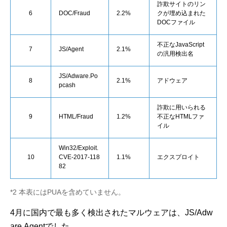
詐欺サイトのリン
6
DOC/Fraud
2.2%
クが埋め込まれた
DOCファイル
不正なJavaScript
7
JS/Agent
2.1%
の汎用検出名
JS/Adware.Po
8
2.1%
アドウェア
pcash
詐欺に用いられる
9
HTML/Fraud
1.2%
不正なHTMLファ
イル
Win32/Exploit.
10
CVE-2017-118
1.1%
エクスプロイト
82
*2 本表にはPUAを含めていません。
4月に国内で最も多く検出されたマルウェアは、JS/Adw
are.Agentでした。