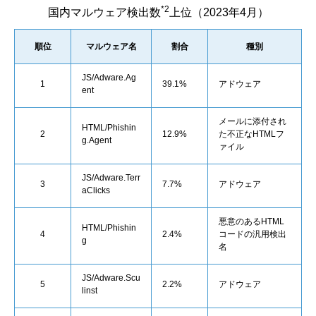
*2
国内マルウェア検出数
上位（2023年4月）
順位
マルウェア名
割合
種別
JS/Adware.Ag
1
39.1%
アドウェア
ent
メールに添付され
HTML/Phishin
2
12.9%
た不正なHTMLフ
g.Agent
ァイル
JS/Adware.Terr
3
7.7%
アドウェア
aClicks
悪意のあるHTML
HTML/Phishin
4
2.4%
コードの汎用検出
g
名
JS/Adware.Scu
5
2.2%
アドウェア
linst