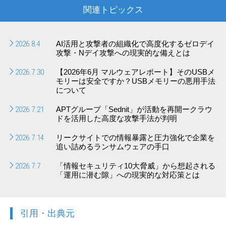
関連トピックス
2026.8.4
AI活用と攻撃者の組織化で高度化するゼロデイ
攻撃・Nデイ攻撃への現実的な備えとは
2026.7.30
【2026年6月 マルウェアレポート】そのUSBメ
モリーは安全ですか？USBメモリーの悪用手法
について
2026.7.21
APTグループ「Sednit」が活動を再開ークラウ
ドを活用した高度な攻撃手法が判明
2026.7.14
リークサイトでの情報暴露と圧力強化で企業を
追い詰めるランサムウェアの手口
2026.7.7
「情報セキュリティ10大脅威」から想起される
「運用に潜む隙」への現実的な対応策とは
引用・出典元