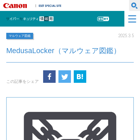
キヤノンマーケティングジャパン株式会社
ESET SPECIAL SITE
サイバーセキュリティ情報局
ESET
2025.3.5
マルウェア図鑑
MedusaLocker（マルウェア図鑑）
この記事をシェア