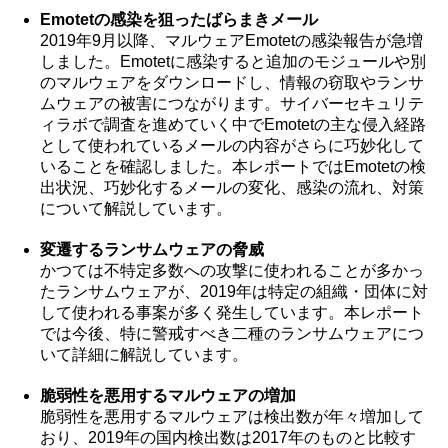
Emotetの感染を狙ったばらまきメール
2019年9月以降、マルウェアEmotetの感染報告が急増
しました。Emotetに感染すると追加のモジュールや別
のマルウェアをダウンロードし、情報の窃取やランサ
ムウェアの被害につながります。サイバーセキュリテ
ィラボで調査を進めていく中でEmotetの主な侵入経路
として使われているメールの内容がさらに巧妙化して
いることを確認しました。本レポートではEmotetの検
出状況、巧妙化するメールの変化、感染の流れ、対策
について解説しています。
変遷するランサムウェアの脅威
かつては不特定多数への攻撃に使われることが多かっ
たランサムウェアが、2019年は特定の組織・団体に対
して使われる事案が多く発生しています。本レポート
では今後、特に警戒すべき二種のランサムウェアにつ
いて詳細に解説しています。
脆弱性を悪用するマルウェアの増加
脆弱性を悪用するマルウェアは検出数が年々増加して
おり、2019年の国内検出数は2017年のものと比較す