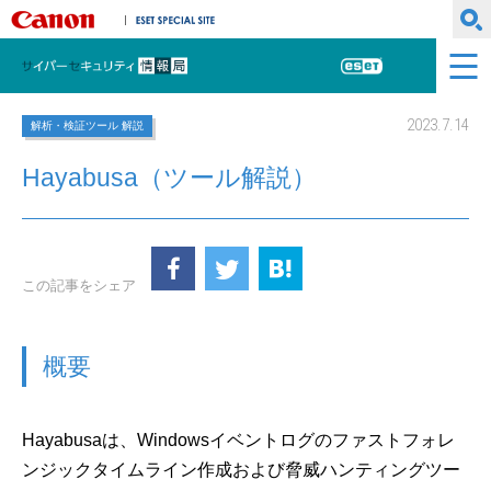
キヤノンマーケティングジャパン株式会社
ESET SPECIAL SITE
サイバーセキュリティ情報局
ESET
2023.7.14
解析・検証ツール 解説
Hayabusa（ツール解説）
この記事をシェア
概要
Hayabusaは、Windowsイベントログのファストフォレ
ンジックタイムライン作成および脅威ハンティングツー