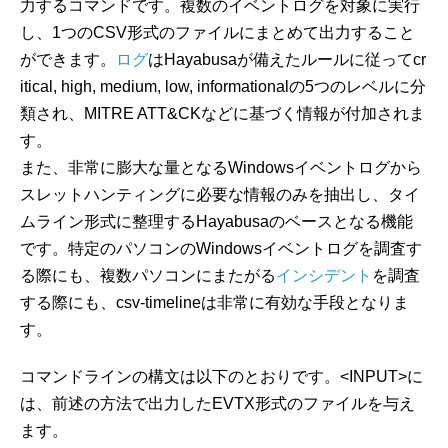
力するコマンドです。複数のイベントログを対象に実行
し、1つのCSV形式のファイルにまとめて出力すること
ができます。
ログ
はHayabusaが備えたルールに従ってcr
itical, high, medium, low, informationalの5つのレベルに分
類され、MITRE ATT&CKなどに基づく情報が付加されま
す。
また、非常に膨大な量となるWindowsイベントログから
スレットハンティングに必要な情報のみを抽出し、タイ
ムライン形式に整理するHayabusaのベースとなる機能
です。特定のパソコンのWindowsイベントログを調査す
る際にも、複数パソコンにまたがる
インシデント
を調査
する際にも、csv-timelineは非常に有効な手段となりま
す。
コマンドラインの構文は以下のとおりです。<INPUT>に
は、前述の方法で出力したEVTX形式のファイルを与え
ます。