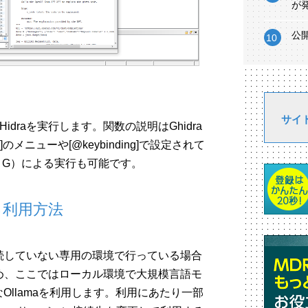
が
公
サイ
idraを実行します。関数の説明はGhidra
のメニューや[@keybinding]で設定されて
t + G）による実行も可能です。
る利用方法
続していない専用の環境で行っている場合
め、ここではローカル環境で大規模言語モ
Ollamaを利用します。利用にあたり一部