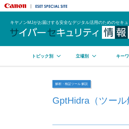
キヤノンマーケティングジャパン株式会社
ESET SPECIAL SITE
キヤノンMJがお届けする安全なデジタル活用のためのセキュ
トピック別
立場別
キー
解析・検証ツール 解説
GptHidra（ツー