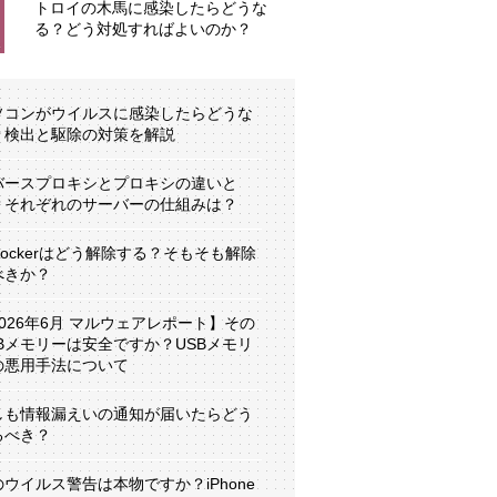
トロイの木馬に感染したらどうな
る？どう対処すればよいのか？
ソコンがウイルスに感染したらどうな
？検出と駆除の対策を解説
バースプロキシとプロキシの違いと
？それぞれのサーバーの仕組みは？
tLockerはどう解除する？そもそも解除
べきか？
2026年6月 マルウェアレポート】その
SBメモリーは安全ですか？USBメモリ
の悪用手法について
しも情報漏えいの通知が届いたらどう
るべき？
のウイルス警告は本物ですか？iPhone