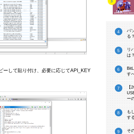
パ
る
リ
は
Bi
をコピーして貼り付け、必要に応じてAPI_KEY
す
【
U
ー
も
す
そ