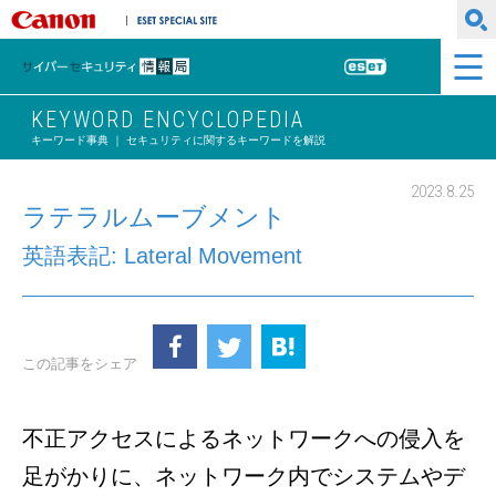
キヤノンマーケティングジャパン株式会社
ESET SPECIAL SITE
サイバーセキュリティ情報局
ESET
KEYWORD ENCYCLOPEDIA
キーワード事典 ｜ セキュリティに関するキーワードを解説
2023.8.25
ラテラルムーブメント
英語表記: Lateral Movement
この記事をシェア
不正アクセスによるネットワークへの侵入を
足がかりに、ネットワーク内でシステムやデ