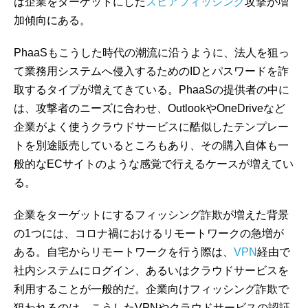
は企業をターゲットにした
スピアフィッシング
攻撃が増
加傾向にある。
PhaaSもこうした時代の潮流に沿うように、法人を狙っ
て業務用システムへ侵入するためのIDとパスワードを詐
取するタイプが増えてきている。PhaaSの提供者の中に
は、攻撃者のニーズに合わせ、OutlookやOneDriveなど
企業がよく使うクラウドサービスに酷似したテンプレー
トを別途販売しているところもあり、その購入自体も一
般的なECサイトのような感覚で行えるケースが増えてい
る。
企業をターゲットにするフィッシング詐欺が増えた背景
の1つには、コロナ禍におけるリモートワークの急増が
ある。自宅からリモートワークを行う際は、
VPN
経由で
社内システムにログイン、あるいはクラウドサービスを
利用することが一般的だ。企業向けフィッシング詐欺で
狙われるのは、こうしたVPNやクラウドサービスの認証