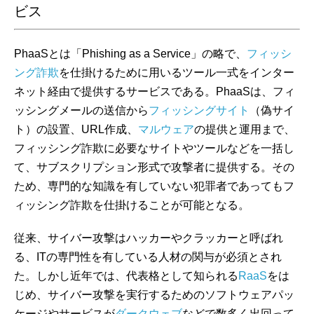
ビス
PhaaSとは「Phishing as a Service」の略で、
フィッシ
ング詐欺
を仕掛けるために用いるツール一式をインター
ネット経由で提供するサービスである。PhaaSは、フィ
ッシングメールの送信から
フィッシングサイト
（偽サイ
ト）の設置、URL作成、
マルウェア
の提供と運用まで、
フィッシング詐欺に必要なサイトやツールなどを一括し
て、サブスクリプション形式で攻撃者に提供する。その
ため、専門的な知識を有していない犯罪者であってもフ
ィッシング詐欺を仕掛けることが可能となる。
従来、サイバー攻撃はハッカーやクラッカーと呼ばれ
る、ITの専門性を有している人材の関与が必須とされ
た。しかし近年では、代表格として知られる
RaaS
をは
じめ、サイバー攻撃を実行するためのソフトウェアパッ
ケージやサービスが
ダークウェブ
などで数多く出回って