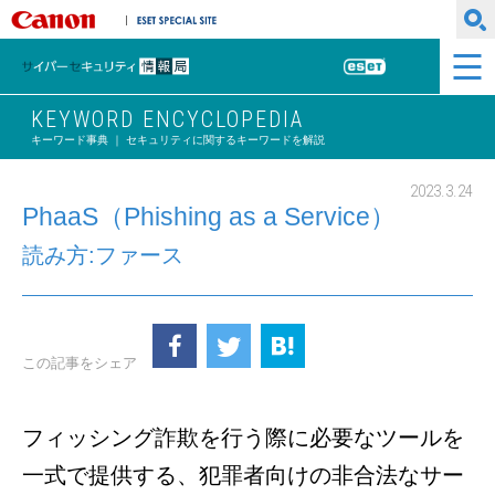
キヤノンマーケティングジャパン株式会社
ESET SPECIAL SITE
サイバーセキュリティ情報局
ESET
KEYWORD ENCYCLOPEDIA
キーワード事典 ｜ セキュリティに関するキーワードを解説
2023.3.24
PhaaS（Phishing as a Service）
読み方:ファース
この記事をシェア
フィッシング詐欺を行う際に必要なツールを
一式で提供する、犯罪者向けの非合法なサー