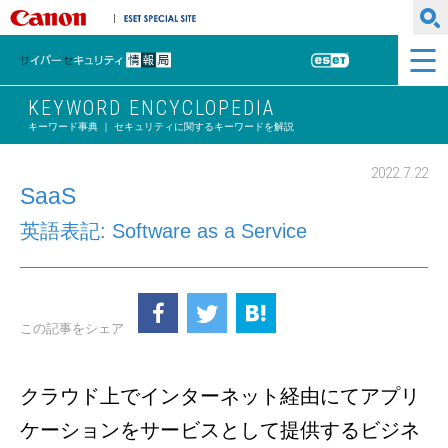
キヤノンマーケティングジャパン株式会社
ESET SPECIAL SITE
サイバーセキュリティ情報局
ESET
KEYWORD ENCYCLOPEDIA
キーワード事典 ｜ セキュリティに関するキーワードを解説
2022.7.22
SaaS
英語表記: Software as a Service
この記事をシェア
クラウド上でインターネット経由にてアプリ
ケーションをサービスとして提供するビジネ