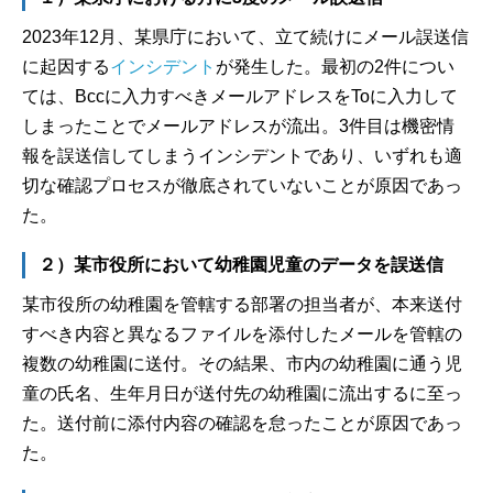
2023年12月、某県庁において、立て続けにメール誤送信
に起因する
インシデント
が発生した。最初の2件につい
ては、Bccに入力すべきメールアドレスをToに入力して
しまったことでメールアドレスが流出。3件目は機密情
報を誤送信してしまうインシデントであり、いずれも適
切な確認プロセスが徹底されていないことが原因であっ
た。
２）某市役所において幼稚園児童のデータを誤送信
某市役所の幼稚園を管轄する部署の担当者が、本来送付
すべき内容と異なるファイルを添付したメールを管轄の
複数の幼稚園に送付。その結果、市内の幼稚園に通う児
童の氏名、生年月日が送付先の幼稚園に流出するに至っ
た。送付前に添付内容の確認を怠ったことが原因であっ
た。