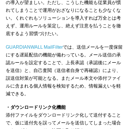
の導入が望ましい。ただし、こうした機能も従業員が慣
れてしまうことで運用がおざなりになることも少なくな
い。くれぐれもソリューションを導入すれば万全とは考
えず、運用ルールを策定し、絶えず注意を払うことを徹
底するよう習慣づけたい。
GUARDIANWALL MailFilter
では、送信メールを一度保留
にする遅延配信の機能が備わっている。メール送信の承
認ルールを設定することで、上長承認（承認後にメール
を送信）と、自己査閲（送信者自身で再確認）により、
誤送信対策が可能となる。またメール本文や添付ファイ
ルに含まれる個人情報を検知するため、情報漏えいを軽
減できる。
・ダウンロードリンク化機能
添付ファイルをダウンロードリンク化して送付すること
で、仮に送付先を誤ってメールを送信してしまった場合