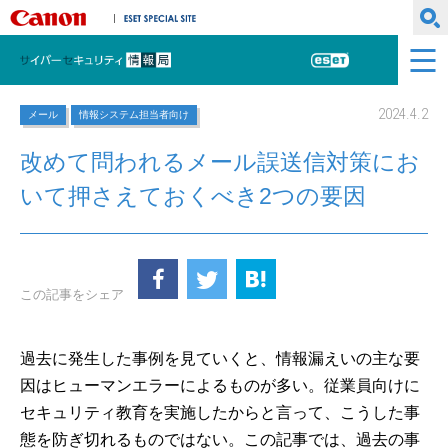
キヤノンマーケティングジャパン株式会社
ESET SPECIAL SITE
サイバーセキュリティ情報局
ESET
2024.4.2
メール
情報システム担当者向け
改めて問われるメール誤送信対策にお
いて押さえておくべき2つの要因
この記事をシェア
過去に発生した事例を見ていくと、情報漏えいの主な要
因はヒューマンエラーによるものが多い。従業員向けに
セキュリティ教育を実施したからと言って、こうした事
態を防ぎ切れるものではない。この記事では、過去の事