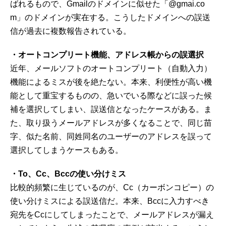
ばれるもので、Gmailのドメインに似せた「@gmai.co
m」のドメインが実在する。こうしたドメインへの誤送
信が過去に複数報告されている。
・オートコンプリート機能、アドレス帳からの誤選択
近年、メールソフトのオートコンプリート（自動入力）
機能によるミスが後を絶たない。本来、利便性が高い機
能として重宝するものの、急いでいる際などに誤った候
補を選択してしまい、誤送信となったケースがある。ま
た、取り扱うメールアドレスが多くなることで、同じ苗
字、似た名前、同姓同名のユーザーのアドレスを誤って
選択してしまうケースもある。
・To、Cc、Bccの使い分けミス
比較的頻繁に生じているのが、Cc（カーボンコピー）の
使い分けミスによる誤送信だ。本来、Bccに入力すべき
宛先をCcにしてしまったことで、メールアドレスが漏え