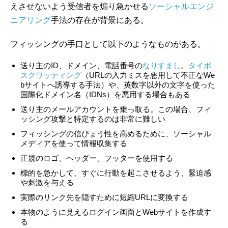
えさせないよう受信者を煽り急かせる
ソーシャルエンジ
ニアリング
手法の存在が背景にある。
フィッシングの手口として以下のようなものがある。
送り主のID、ドメイン、電話番号の
なりすまし
。
タイポ
スクワッティング
（URLの入力ミスを悪用して不正なWe
bサイトへ誘導する手法）や、英数字以外の文字を使った
国際化ドメイン名（IDNs）を悪用する場合もある
送り主のメールアカウントを乗っ取る。この場合、フィ
ッシング攻撃と特定するのは非常に難しい
フィッシングの信ぴょう性を高めるために、ソーシャル
メディアを使って情報収集する
正規のロゴ、ヘッダー、フッターを使用する
標的を急かして、すぐに行動を起こさせるよう、緊迫感
や刺激を与える
実際のリンク先を隠すために短縮URLに変換する
本物のように見えるログイン画面とWebサイトを作成す
る