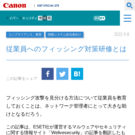
キヤノンマーケティングジャパン株式会社
ESET SPECIAL SITE
サイバーセキュリティ情報局
ESET
2022.9.8
コンプライアンス、教育
情報システム担当者向け
従業員へのフィッシング対策研修とは
この記事をシェア
フィッシング攻撃を見分ける方法について従業員を教育
しておくことは、ネットワーク管理者にとって大きな助
けとなるだろう。
この記事は、ESET社が運営するマルウェアやセキュリティ
に関する情報サイト「Welivesecurity」の記事を翻訳したも