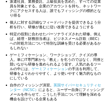
派遣社員、業務委託、上級役員を含めた、すべての従業
員を対象とする。企業のアカウントを持ち、ネットワー
クにアクセスする人は、誰でもフィッシングの標的とな
り得る
個人に対する詳細なフィードバックを提供できるよう分
析を行い、研修が進むに従い改善できるようにする
特定の役割に合わせたパーソナライズされた研修。例え
ば、経理・財務担当者は、ビジネスメール詐欺（BEC）
への対処方法について特別な訓練を受ける必要があるか
もしれない
ゲーミフィケーション、ワークショップ、クイズの導
入。単にIT専門家から「教え」を乞うのではなく、同僚と
競いながら研修を進められるよう促す。人気のあるツー
ルの中には、
ゲーミフィケーション
の手法を利用して、
研修をよりわかりやすく、より使いやすく魅力的なもの
にしている
自作のフィッシング演習。
英国サイバーセキュリティセ
ンター（NCSC）
によると、ユーザー自身にフィッシング
メールを作らせて、こうした手法について理解を深める
機会を設けている企業もある