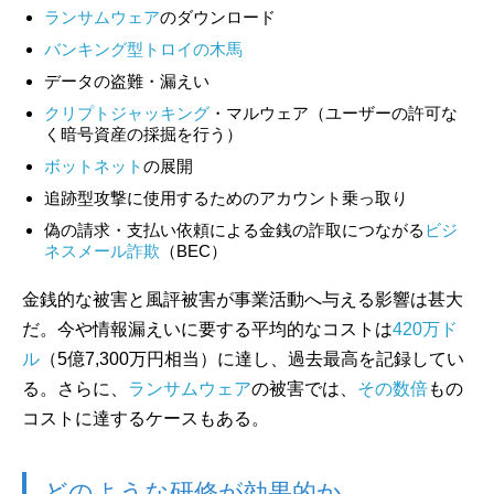
ランサムウェア
のダウンロード
バンキング型トロイの木馬
データの盗難・漏えい
クリプトジャッキング
・マルウェア（ユーザーの許可な
く暗号資産の採掘を行う）
ボットネット
の展開
追跡型攻撃に使用するためのアカウント乗っ取り
偽の請求・支払い依頼による金銭の詐取につながる
ビジ
ネスメール詐欺
（BEC）
金銭的な被害と風評被害が事業活動へ与える影響は甚大
だ。今や情報漏えいに要する平均的なコストは
420万ド
ル
（5億7,300万円相当）に達し、過去最高を記録してい
る。さらに、
ランサムウェア
の被害では、
その数倍
もの
コストに達するケースもある。
どのような研修が効果的か