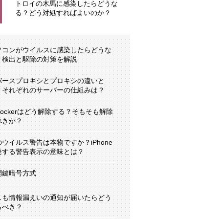
トロイの木馬に感染したらどうな
る？どう対処すればよいのか？
ソコンがウイルスに感染したらどうな
？検出と駆除の対策を解説
バースプロキシとプロキシの違いと
？それぞれのサーバーの仕組みは？
tLockerはどう解除する？そもそも解除
べきか？
のウイルス警告は本物ですか？iPhone
発する警告表示の意味とは？
開鍵暗号方式
しも情報漏えいの通知が届いたらどう
るべき？