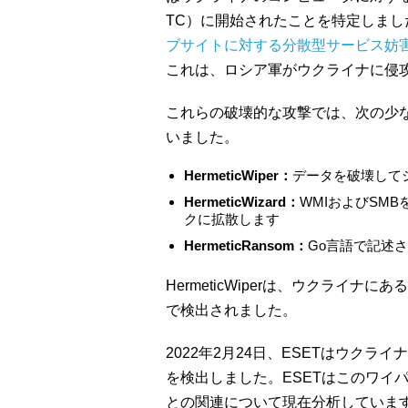
TC）に開始されたことを特定しまし
ブサイトに対する分散型サービス妨害
これは、ロシア軍がウクライナに侵
これらの破壊的な攻撃では、次の少
いました。
HermeticWiper：
データを破壊して
HermeticWizard：
WMIおよびSMBを
クに拡散します
HermeticRansom：
Go言語で記述
HermeticWiperは、ウクライ
で検出されました。
2022年2月24日、ESETはウク
を検出しました。ESETはこのワイパーをIs
との関連について現在分析しています。特