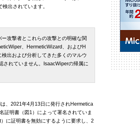
組織で検出されています。
イバー攻撃者とこれらの攻撃との明確な関
Wiper、HermeticWizard、およびH
Tが過去に検出および分析してきた多くのマルウ
れていません。IsaacWiperの帰属に
zardは、2021年4月13日に発行されHermetica
コード署名証明書（図1）によって署名されていま
Cert）に証明書を無効にするように要求し、2
。