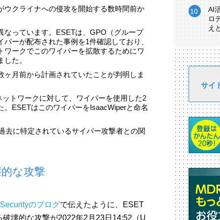
がウクライナへの侵攻を開始する数時間前か
A
ロ
え
なっています。ESETは、GPO（グループ
イパーが配布された事例を1件確認しており、
トワークでこのワイパーを拡散するためにワ
ました。
数ヶ月前から計画されていたことが判明しま
サイ
のネットワークに対して、ワイパーを使用した2
SETはこのワイパーをIsaacWiperと命名
攻撃と過去に特定されているサイバー攻撃者との関
壊的な攻撃
eSecurityのブログ
で伝えたように、ESET
的な攻撃が2022年2月23日14:52（U