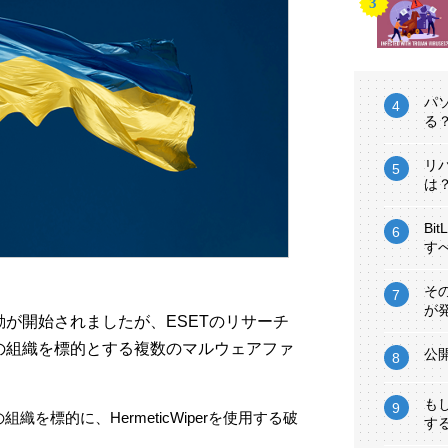
パ
る
リ
は
Bi
す
そ
が
が開始されましたが、ESETのリサーチ
の組織を標的とする複数のマルウェアファ
公
も
組織を標的に、HermeticWiperを使用する破
す