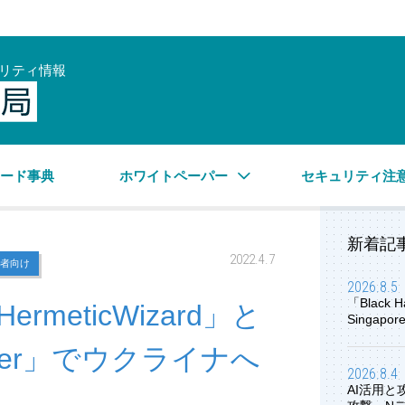
リティ情報
サイバーセキュリティ情報局
ワード事典
ホワイトペーパー
セキュリティ注
新着記
2022.4.7
者向け
2026.8.5
「Black H
meticWizard」と
Singap
iper」でウクライナへ
2026.8.4
AI活用