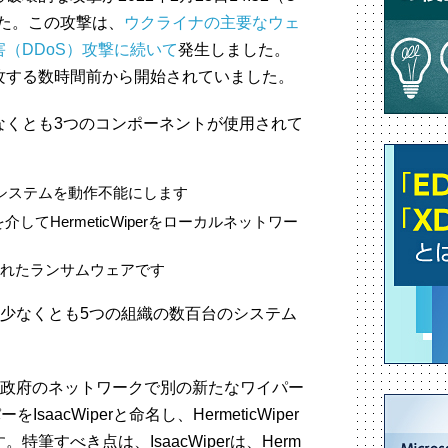
た。この攻撃は、
ウクライナの主要なウェ
（DDoS）攻撃に続いて
発生しました。
攻する数時間前から開始されていました。
なくとも3つのコンポーネントが使用されて
システムを動作不能にします
介してHermeticWiperをローカルネットワー
されたランサムウェアです
ナにある少なくとも5つの組織の数百台のシステム
ライナ政府のネットワークで別の新たなワイパー
aacWiperと命名し、HermeticWiper
筆すべき点は、IsaacWiperは、Herm