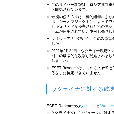
このサイバー攻撃は、ロシア連邦軍
ら開始されています。
最初の侵入方法は、標的組織により異
ポリシーオブジェクト）によってワ
セキュリティが侵害された別のネッ
ームが使用されていた事例も発見し
マルウェアの痕跡から、この攻撃は
した。
2022年2月24日、ウクライナ政府
回目の破壊的な攻撃が開始されました。E
しました。
ESET Researchは、これらの
係をまだ特定できていません。
ウクライナに対する破
ESET Researchの
ツイート
と
WeLiv
はウクライナのコンピュータに対する破壊