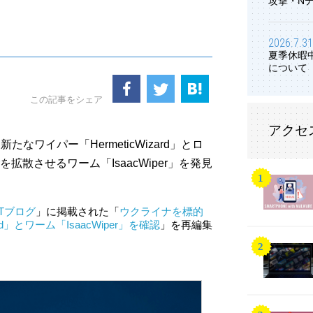
攻撃・N
2026.7.31
夏季休暇
について
この記事をシェア
アクセ
なワイパー「HermeticWizard」とロ
erを拡散させるワーム「IsaacWiper」を発見
ETブログ
」に掲載された「
ウクライナを標的
d」とワーム「IsaacWiper」を確認
」を再編集