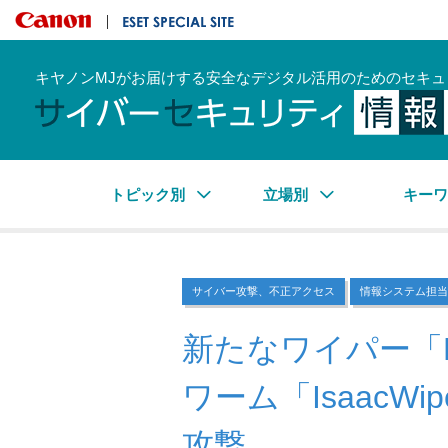
キヤノンマーケティングジャパン株式会社
ESET SPECIAL SITE
キヤノンMJがお届けする安全なデジタル活用のためのセキュ
トピック別
立場別
キー
サイバー攻撃、不正アクセス
情報システム担当
新たなワイパー「Her
ワーム「IsaacW
攻撃