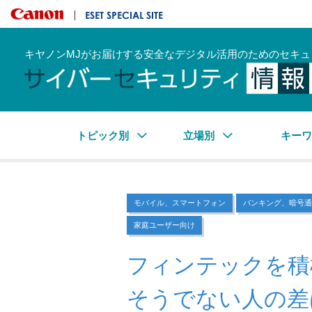
キヤノンマーケティングジャパン株式会社
ESET SPECIAL SITE
キヤノンMJがお届けする安全なデジタル活用のためのセキュ
トピック別
立場別
キー
モバイル、スマートフォン
バンキング、暗号通
家庭ユーザー向け
フィンテックを積
そうでない人の差