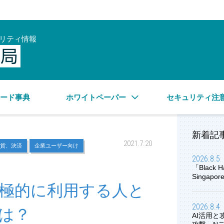
リティ情報
サイバーセキュリティ情報局
ワード事典
ホワイトペーパー
セキュリティ注
新着記
2021.7.20
貨、決済
企業ユーザー向け
2026.8.5
「Black H
Singap
極的に利用する人と
2026.8.4
は？
AI活用