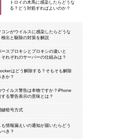
トロイの木馬に感染したらどうな
る？どう対処すればよいのか？
ソコンがウイルスに感染したらどうな
？検出と駆除の対策を解説
バースプロキシとプロキシの違いと
？それぞれのサーバーの仕組みは？
tLockerはどう解除する？そもそも解除
べきか？
のウイルス警告は本物ですか？iPhone
発する警告表示の意味とは？
開鍵暗号方式
しも情報漏えいの通知が届いたらどう
るべき？