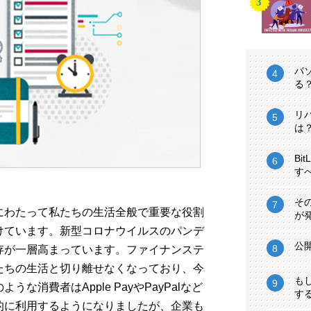
パ
る
リ
は
Bi
す
そ
上にわたって私たちの生活全般で重要な役割
が
けています。新型コロナウイルスのパンデ
公
存が一層高まっています。ファイナンステ
たちの生活と切り離せなくなっており、今
も
消費者はApple PayやPayPalなど
す
的に利用するようになりましたが、企業も