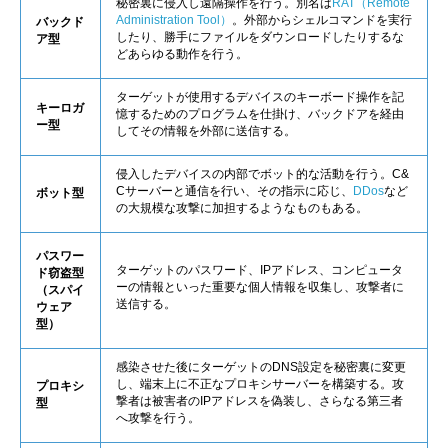
秘密裏に侵入し遠隔操作を行う。別名は
RAT（Remote
Administration Tool）
。外部からシェルコマンドを実行
バックド
したり、勝手にファイルをダウンロードしたりするな
ア型
どあらゆる動作を行う。
ターゲットが使用するデバイスのキーボード操作を記
キーロガ
憶するためのプログラムを仕掛け、バックドアを経由
ー型
してその情報を外部に送信する。
侵入したデバイスの内部でボット的な活動を行う。C&
Cサーバーと通信を行い、その指示に応じ、
DDos
など
ボット型
の大規模な攻撃に加担するようなものもある。
パスワー
ターゲットのパスワード、IPアドレス、コンピュータ
ド窃盗型
ーの情報といった重要な個人情報を収集し、攻撃者に
（スパイ
送信する。
ウェア
型）
感染させた後にターゲットのDNS設定を秘密裏に変更
し、端末上に不正なプロキシサーバーを構築する。攻
プロキシ
撃者は被害者のIPアドレスを偽装し、さらなる第三者
型
へ攻撃を行う。