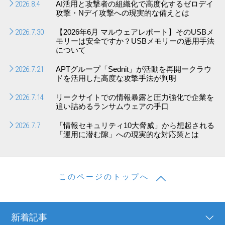
2026.8.4
AI活用と攻撃者の組織化で高度化するゼロデイ
攻撃・Nデイ攻撃への現実的な備えとは
2026.7.30
【2026年6月 マルウェアレポート】そのUSBメ
モリーは安全ですか？USBメモリーの悪用手法
について
2026.7.21
APTグループ「Sednit」が活動を再開ークラウ
ドを活用した高度な攻撃手法が判明
2026.7.14
リークサイトでの情報暴露と圧力強化で企業を
追い詰めるランサムウェアの手口
2026.7.7
「情報セキュリティ10大脅威」から想起される
「運用に潜む隙」への現実的な対応策とは
このページのトップへ
新着記事