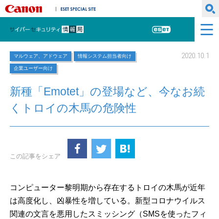
キヤノンマーケティングジャパン株式会社
ESET SPECIAL SITE
サイバーセキュリティ情報局
ESET
2020.10.1
マルウェア、アドウェア
情報システム担当者向け
企業ユーザー向け
新種「Emotet」の登場など、今なお続
くトロイの木馬の危険性
この記事をシェア
コンピューター黎明期から存在するトロイの木馬が近年
は高度化し、凶暴性を増している。新型コロナウイルス
関連の文言を悪用したスミッシング（SMSを使ったフィ