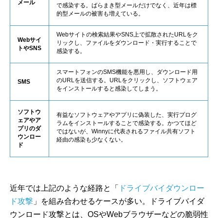
メール
で感染する。ばらまき型メールだけでなく、近年は標
的型メールの被害も増えている。
Webサイトの検索結果やSNS上で拡散されたURLをク
Webサイ
リックし、ファイルをダウンロード・実行することで
トやSNS
感染する。
スマートフォンのSMS機能を悪用し、ダウンロード用
のURLを送信する。URLをクリックし、ソフトウェア
SMS
をインストールすると感染してしまう。
ソフトウ
有益なソフトウェアやアプリに偽装した、実行プログ
ェアやア
ラムをインストールすることで感染する。かつてほど
プリのダ
ではないが、Winnyに代表されるファイル共有ソフト
ウンロー
経由の感染も少なくない。
ド
近年では上記のような経路と「
ドライブバイダウンロー
ド攻撃
」を組み合わせるケースが多い。ドライブバイダ
ウンロード攻撃とは、OSやWebブラウザーなどの脆弱性