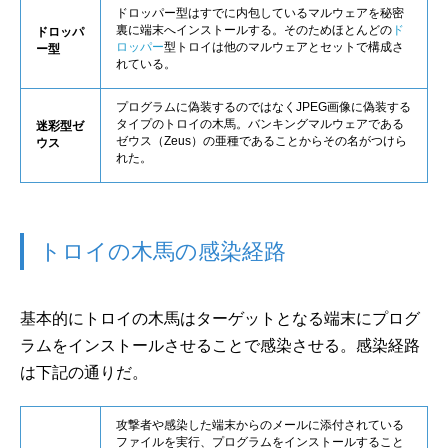
ドロッパー型はすでに内包しているマルウェアを秘密
裏に端末へインストールする。そのためほとんどの
ド
ドロッパ
ロッパー
型トロイは他のマルウェアとセットで構成さ
ー型
れている。
プログラムに偽装するのではなくJPEG画像に偽装する
タイプのトロイの木馬。バンキングマルウェアである
迷彩型ゼ
ゼウス（Zeus）の亜種であることからその名がつけら
ウス
れた。
トロイの木馬の感染経路
基本的にトロイの木馬はターゲットとなる端末にプログ
ラムをインストールさせることで感染させる。感染経路
は下記の通りだ。
攻撃者や感染した端末からのメールに添付されている
ファイルを実行、プログラムをインストールすること