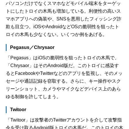
パソコンだけでなくスマホなどモバイル端末をターゲッ
トにしたトロイの木馬も増加している。利便性の高いス
マホアプリへの偽装や、SNSを悪用したフィッシング詐
欺も目立つ。iOSやAndroidなどOSの脆弱性を狙ったト
ロイの木馬も少なくない。いくつか例をあげる。
Pegasus／Chrysaor
「Pegasus」はiOSの脆弱性を狙ったトロイの木馬で、
「Chrysaor」はそのAndroid版だ。このトロイに感染す
るとFacebookやTwitterなどのアプリを監視し、そのメッ
セージや通話記録を窃取する。さらに、キー操作やスク
リーンショット、カメラやマイクなどデバイス上のあら
ゆる制御を許してしまう。
Twitoor
「Twitoor」は攻撃者のTwitterアカウントを介して攻撃指
令を受け取るAndroid版トロイの木馬だ。このトロイの木