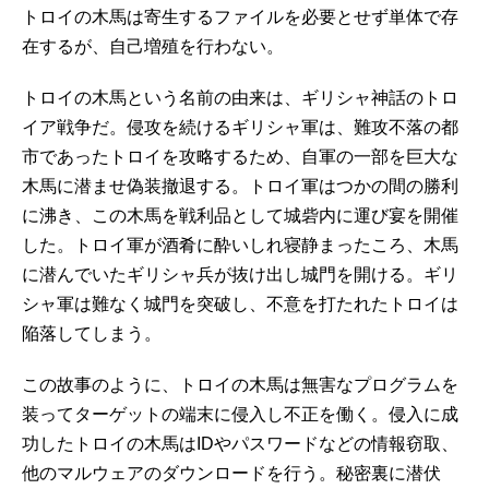
トロイの木馬は寄生するファイルを必要とせず単体で存
在するが、自己増殖を行わない。
トロイの木馬という名前の由来は、ギリシャ神話のトロ
イア戦争だ。侵攻を続けるギリシャ軍は、難攻不落の都
市であったトロイを攻略するため、自軍の一部を巨大な
木馬に潜ませ偽装撤退する。トロイ軍はつかの間の勝利
に沸き、この木馬を戦利品として城砦内に運び宴を開催
した。トロイ軍が酒肴に酔いしれ寝静まったころ、木馬
に潜んでいたギリシャ兵が抜け出し城門を開ける。ギリ
シャ軍は難なく城門を突破し、不意を打たれたトロイは
陥落してしまう。
この故事のように、トロイの木馬は無害なプログラムを
装ってターゲットの端末に侵入し不正を働く。侵入に成
功したトロイの木馬はIDやパスワードなどの情報窃取、
他のマルウェアのダウンロードを行う。秘密裏に潜伏