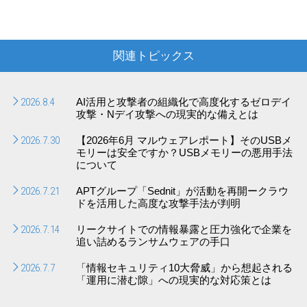
関連トピックス
2026.8.4
AI活用と攻撃者の組織化で高度化するゼロデイ
攻撃・Nデイ攻撃への現実的な備えとは
2026.7.30
【2026年6月 マルウェアレポート】そのUSBメ
モリーは安全ですか？USBメモリーの悪用手法
について
2026.7.21
APTグループ「Sednit」が活動を再開ークラウ
ドを活用した高度な攻撃手法が判明
2026.7.14
リークサイトでの情報暴露と圧力強化で企業を
追い詰めるランサムウェアの手口
2026.7.7
「情報セキュリティ10大脅威」から想起される
「運用に潜む隙」への現実的な対応策とは