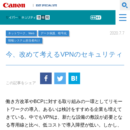
キヤノンマーケティングジャパン株式会社
ESET SPECIAL SITE
サイバーセキュリティ情報局
ESET
2020.7.7
ネットワーク、Web
データ保護、暗号化
情報システム担当者向け
今、改めて考えるVPNのセキュリティ
この記事をシェア
働き方改革やBCPに対する取り組みの一環としてリモー
トワークの導入、あるいは検討をすすめる企業も増えて
きている。中でもVPNは、新たな設備の敷設が必要とな
る専用線と比べ、低コストで導入障壁が低い。しかし、