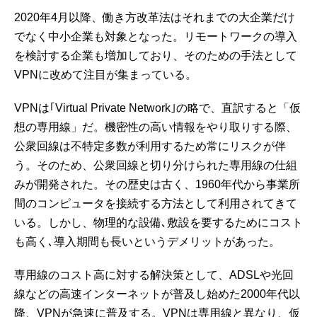
2020年4月以降、働き方改革法はそれまでの大企業だけ
でなく中小企業も対象となった。リモートワークの導入
を検討する企業も増加しており、そのための手法として
VPNに改めて注目が集まっている。
VPNは｢Virtual Private Network｣の略で、直訳すると「仮
想の専用線」だ。機密性の高い情報をやり取りする際、
公衆回線は不特定多数が利用するため常にリスクが伴
う。そのため、公衆回線と切り分けられた専用線の仕組
みが開発された。その歴史は古く、1960年代から事業所
間のコンピュータを接続する方法として利用されてきて
いる。しかし、物理的な設備､敷設を要するためにコスト
も高く､導入期間も長いというデメリットがあった。
専用線のコスト高に対する解決策として、ADSLや光回
線などの高速インターネットが普及し始めた2000年代以
降、VPNが急速に普及する。VPNは専用線と異なり、仮