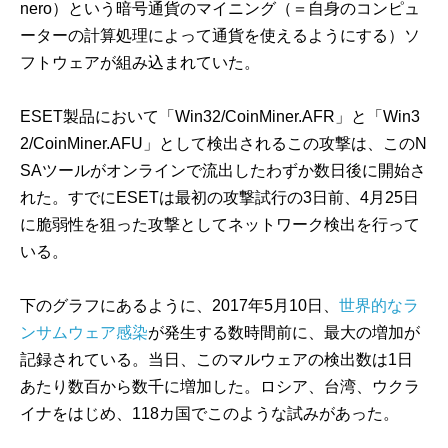
nero）という暗号通貨のマイニング（＝自身のコンピュ
ーターの計算処理によって通貨を使えるようにする）ソ
フトウェアが組み込まれていた。
ESET製品において「Win32/CoinMiner.AFR」と「Win3
2/CoinMiner.AFU」として検出されるこの攻撃は、このN
SAツールがオンラインで流出したわずか数日後に開始さ
れた。すでにESETは最初の攻撃試行の3日前、4月25日
に脆弱性を狙った攻撃としてネットワーク検出を行って
いる。
下のグラフにあるように、2017年5月10日、
世界的なラ
ンサムウェア感染
が発生する数時間前に、最大の増加が
記録されている。当日、このマルウェアの検出数は1日
あたり数百から数千に増加した。ロシア、台湾、ウクラ
イナをはじめ、118カ国でこのような試みがあった。