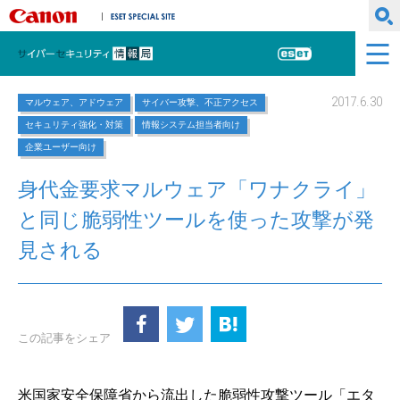
キヤノンマーケティングジャパン株式会社
ESET SPECIAL SITE
サイバーセキュリティ情報局
ESET
2017.6.30
マルウェア、アドウェア
サイバー攻撃、不正アクセス
セキュリティ強化・対策
情報システム担当者向け
企業ユーザー向け
身代金要求マルウェア「ワナクライ」
と同じ脆弱性ツールを使った攻撃が発
見される
この記事をシェア
米国家安全保障省から流出した脆弱性攻撃ツール「エタ