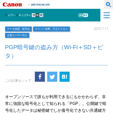
キヤノンマーケティングジャパン株式会社
ESET SPECIAL SITE
サイバーセキュリティ情報局
ESET
2015.7.17
データ保護、暗号化
サイバー攻撃、不正アクセス
企業ユーザー向け
PGP暗号鍵の盗み方（Wi-Fi＋SD＋ピ
タ）
この記事をシェア
オープンソースで誰もが利用できるにもかかわらず、非
常に強固な暗号化として知られる「PGP」。公開鍵で暗
号化したデータは秘密鍵でしか復号化できない共通鍵方