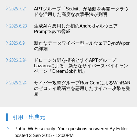
2026.7.21
APTグループ「Sednit」が活動を再開ークラウ
ドを活用した高度な攻撃手法が判明
2026.6.23
生成AIを悪用した初のAndroidマルウェア
PromptSpyの脅威
2026.6.9
新たなデータワイパー型マルウェアDynoWiper
の詳細
2026.3.24
ドローン分野を標的とするAPTグループ
Lazarusによる、新たなサイバースパイキャン
ペーン「DreamJob作戦」
2026.2.24
サイバー攻撃グループRomComによるWinRAR
のゼロデイ脆弱性を悪用したサイバー攻撃を発
見
引用・出典元
Public Wi-Fi security: Your questions answered By Editor
posted 3 Sep 2015 - 12:00PM