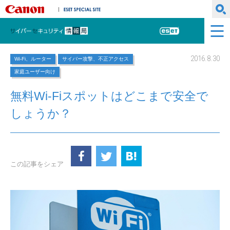
キヤノンマーケティングジャパン株式会社
ESET SPECIAL SITE
サイバーセキュリティ情報局
ESET
2016.8.30
Wi-Fi、ルーター
サイバー攻撃、不正アクセス
家庭ユーザー向け
無料Wi-Fiスポットはどこまで安全で
しょうか？
この記事をシェア