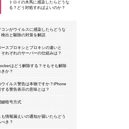
トロイの木馬に感染したらどうな
る？どう対処すればよいのか？
ソコンがウイルスに感染したらどうな
？検出と駆除の対策を解説
バースプロキシとプロキシの違いと
？それぞれのサーバーの仕組みは？
tLockerはどう解除する？そもそも解除
べきか？
のウイルス警告は本物ですか？iPhone
発する警告表示の意味とは？
開鍵暗号方式
しも情報漏えいの通知が届いたらどう
るべき？