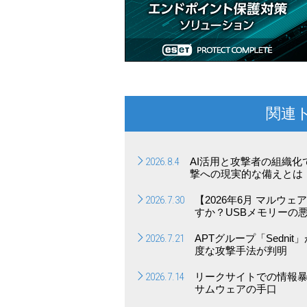
関連
2026.8.4
AI活用と攻撃者の組織
撃への現実的な備えとは
2026.7.30
【2026年6月 マルウ
すか？USBメモリーの
2026.7.21
APTグループ「Sedn
度な攻撃手法が判明
2026.7.14
リークサイトでの情報
サムウェアの手口