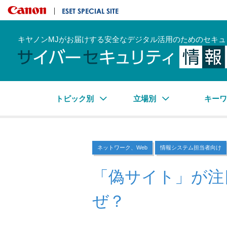
キヤノンマーケティングジャパン株式会社
ESET SPECIAL SITE
キヤノンMJがお届けする安全なデジタル活用のためのセキュ
トピック別
立場別
キー
ネットワーク、Web
情報システム担当者向け
「偽サイト」が注
ぜ？