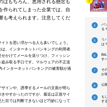
のはもちろん、悪用される懸念も
を作られてしまった企業では、自
響も考えられます。注意してくだ
パ
る
リ
サイトを思い浮かべる人も多いでしょう。
は
のは、インターネットバンキングの利用者
Bi
見せかけてメールを送りつけ、フィッシン
す
を盗み取る手口です。マルウェアの不正送
国内インターネットバンキングの被害額が過
そ
が
公
デザインや、誘導するメールの文面が明ら
づきやすかったのですが、最近は正規サイ
も
見た目では判断できないほど巧妙になって
す