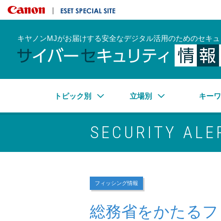
キヤノンマーケティングジャパン株式会社
ESET SPECIAL SITE
キヤノンMJがお届けする安全なデジタル活用のためのセキュ
トピック別
立場別
キー
SECURITY ALE
フィッシング情報
総務省をかたるフ