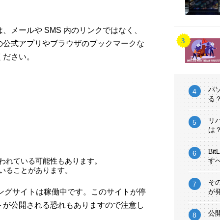
。
、メールや SMS 内のリンクではなく、
の公式アプリやブラウザのブックマークな
ください。
パ
る
リ
は
Bi
使われている可能性もあります。
す
ていることがあります。
そ
フィッシングサイトは稼働中です。このサイトが停
が
トが公開される恐れもありますので注意し
公