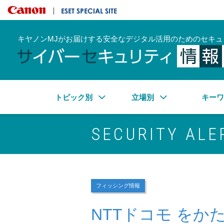
キヤノンマーケティングジャパン株式会社
ESET SPECIAL SITE
キヤノンMJがお届けする安全なデジタル活用のためのセキュ
トピック別
立場別
キー
SECURITY ALE
フィッシング情報
NTTドコモ を