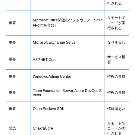
行される
リモートで
Microsoft Office関連のソフトウェア（Shar
重要
コードが実
ePointを含む）
行される
重要
Microsoft Exchange Server
なりすまし
サービス拒
重要
ASP.NET Core
否
重要
Windows Admin Center
特権の昇格
Team Foundation Server, Azure DevOps S
重要
特権の昇格
erver
重要
Open Enclave SDK
情報漏えい
リモートで
緊急
ChakraCore
コードが実
行される