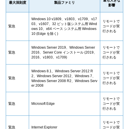
最も大きな
最大深刻度
製品ファミリ
影響
Windows 10 v1809、v1803、v1709、v17
リモートで
03、v1607、32 ビット版システム用 Wind
緊急
コードが実
ows 10、x64 ベース システム用 Windows
行される
10 (Edge を除く)
Windows Server 2019、Windows Server
リモートで
緊急
2016、Server Core インストール (2019、
コードが実
2016、v1803、v1709)
行される
Windows 8.1、Windows Server 2012 R
リモートで
2、Windows Server 2012、Windows 7、
緊急
コードが実
Windows Server 2008 R2、Windows Serv
行される
er 2008
リモートで
緊急
Microsoft Edge
コードが実
行される
リモートで
緊急
Internet Explorer
コードが実