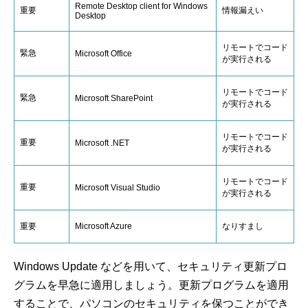
Remote Desktop client for Windows
重要
情報漏えい
Desktop
リモートでコード
緊急
Microsoft Office
が実行される
リモートでコード
緊急
Microsoft SharePoint
が実行される
リモートでコード
重要
Microsoft .NET
が実行される
リモートでコード
重要
Microsoft Visual Studio
が実行される
重要
Microsoft Azure
なりすまし
Windows Update などを用いて、セキュリティ更新プロ
グラムを早急に適用しましょう。更新プログラムを適用
することで、パソコンのセキュリティを保つことができ