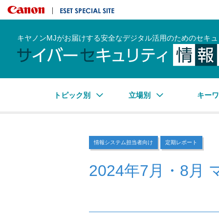
キヤノンマーケティングジャパン株式会社
ESET SPECIAL SITE
キヤノンMJがお届けする安全なデジタル活用のためのセキュ
トピック別
立場別
キー
情報システム担当者向け
定期レポート
2024年7月・8