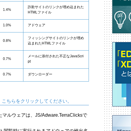
詐欺サイトのリンクが埋め込まれた
1.4%
HTMLファイル
1.0%
アドウェア
フィッシングサイトのリンクが埋め
0.8%
込まれたHTMLファイル
メールに添付された不正なJavaScri
0.7%
pt
0.7%
ダウンローダー
、こちらをクリックしてください。
アは、JS/Adware.TerraClicksで
、Web サイト閲覧時に実行されるアドウェアの検出名