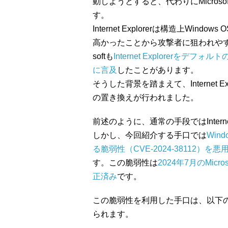
動しようとすると、代わりにMicroso
す。
Internet Explorerは構造上Wi
高かったことから攻撃者に狙われやす
softも
Internet Explorerを
に言及
したことがあります。
そうした背景を踏まえて、Internet Exp
の置き換えが行われました。
前述のように、通常の手段ではInterne
しかし、今回紹介する手口では
Win
る脆弱性（CVE-2024-38112）を悪用す
す。この脆弱性は
2024年7月のMi
正済み
です。
この脆弱性を利用した手口は、以下
られます。