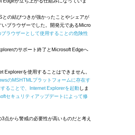
ft Edgeが立ち上がる仕組みになっていま
ndows OSとの結びつきが強かったことやシェアが
いブラウザーでした。開発元であるMicro
デフォルトのブラウザーとして使用することの危険性
lorerのサポート終了とMicrosoft Edgeへ
t Explorerを使用することはできません。
dowsのMSHTMLプラットフォームに存在す
ることで、Internet Explorerを起動
しま
crosoftセキュリティアップデートによって修
の3点から警戒の必要性が高いものだと考え