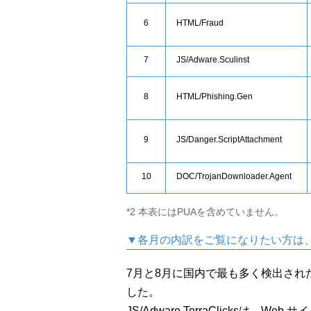
6
HTML/Fraud
7
JS/Adware.Sculinst
8
HTML/Phishing.Gen
9
JS/Danger.ScriptAttachment
10
DOC/TrojanDownloader.Agent
*2 本表にはPUAを含めていません。
▼各月の内訳をご覧になりたい方は
7月と8月に国内で最も多く検出されたマルウェ
した。
JS/Adware.TerraClicksは