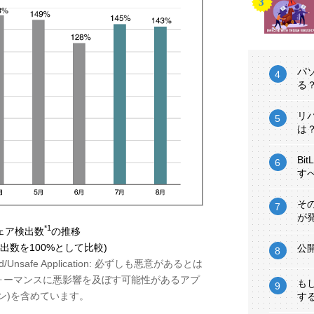
パ
る
リ
は
Bi
す
そ
が
*1
ェア検出数
の推移
検出数を100%として比較)
公
ted/Unsafe Application: 必ずしも悪意があるとは
ォーマンスに悪影響を及ぼす可能性があるアプ
も
ン)を含めています。
す