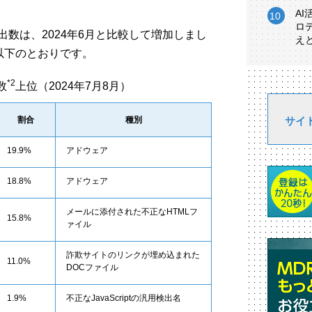
A
ロ
検出数は、2024年6月と比較して増加しまし
え
以下のとおりです。
*2
数
上位（2024年7月8月）
割合
種別
サイ
19.9%
アドウェア
18.8%
アドウェア
メールに添付された不正なHTMLフ
15.8%
ァイル
詐欺サイトのリンクが埋め込まれた
11.0%
DOCファイル
1.9%
不正なJavaScriptの汎用検出名