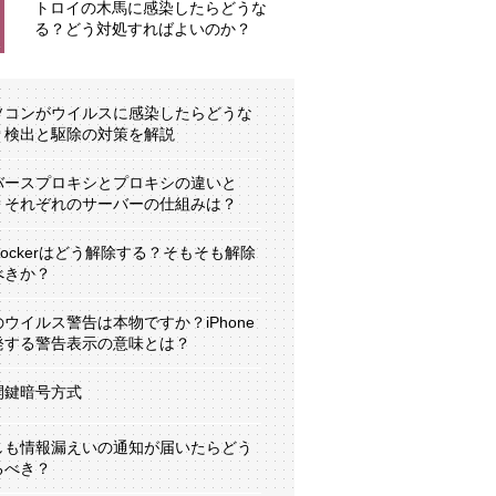
トロイの木馬に感染したらどうな
る？どう対処すればよいのか？
ソコンがウイルスに感染したらどうな
？検出と駆除の対策を解説
バースプロキシとプロキシの違いと
？それぞれのサーバーの仕組みは？
tLockerはどう解除する？そもそも解除
べきか？
のウイルス警告は本物ですか？iPhone
発する警告表示の意味とは？
開鍵暗号方式
しも情報漏えいの通知が届いたらどう
るべき？