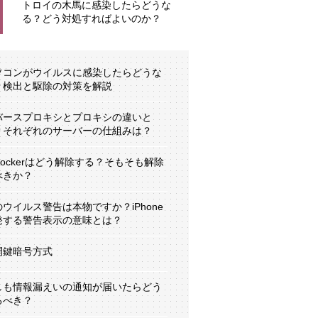
トロイの木馬に感染したらどうな
る？どう対処すればよいのか？
ソコンがウイルスに感染したらどうな
？検出と駆除の対策を解説
バースプロキシとプロキシの違いと
？それぞれのサーバーの仕組みは？
tLockerはどう解除する？そもそも解除
べきか？
のウイルス警告は本物ですか？iPhone
発する警告表示の意味とは？
開鍵暗号方式
しも情報漏えいの通知が届いたらどう
るべき？