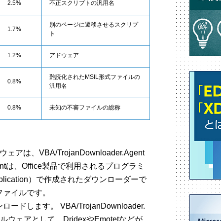
2.5%
不正スクリプトの汎用名
別のページに遷移させるスクリプ
1.7%
ト
1.2%
アドウェア
難読化されたMSIL形式ファイルの
0.8%
汎用名
0.8%
未知の不審ファイルの総称
VBA/TrojanDownloader.Agent
.Agentは、Office製品で利用されるプログラミ
r Application）で作成されたダウンローダーで
ファイルです。
ます。 VBA/TrojanDownloader.
ウェアとして、DridexやEmotetなどが