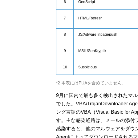
6
GenScript
7
HTML/Refresh
8
JS/Adware.Inpagepush
9
MSIL/GenKryptik
10
Suspicious
*2 本表にはPUAを含めていません。
9月に国内で最も多く検出されたマルウェアは、
でした。VBA/TrojanDownloader
ング言語のVBA（Visual Basic fo
す。主な感染経路は、メールの添付
感染すると、他のマルウェアをダウンロードし
Agentによってダウンロードされるマル