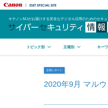
キヤノンマーケティングジャパン株式会社
ESET SPECIAL SITE
キヤノンMJがお届けする安全なデジタル活用のためのセキュ
トピック別
立場別
キー
定期レポート
2020年9月 マ