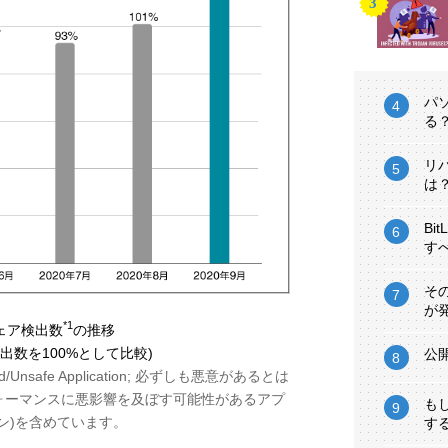
パ
る
リ
は
Bi
す
そ
が
*1
ェア検出数
の推移
検出数を100%として比較)
公
ted/Unsafe Application; 必ずしも悪意があるとは
ォーマンスに悪影響を及ぼす可能性があるアプ
も
ン)を含めています。
す