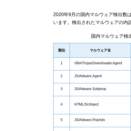
2020年9月の国内マルウェア検出
います。検出されたマルウェアの内
国内マルウェア検
順位
マルウェア名
1
VBA/TrojanDownloader.Agent
2
JS/Adware.Agent
3
JS/Adware.Subprop
4
HTML/ScrInject
5
JS/Adware.PopAds