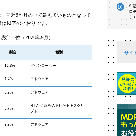
A
ロ
数は、直近6か月の中で最も多いものとなって
え
訳は以下のとおりです。
*2
出数
上位（2020年9月）
割合
種別
サイ
12.3%
ダウンローダー
7.4%
アドウェア
5.2%
アドウェア
HTMLに埋め込まれた不正スクリ
3.7%
プト
2.9%
アドウェア