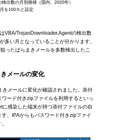
.Agentの検出数の月別推移（国内、2020年）
4月を100％と設定
TrojanDownloader.Agentの検出数
出が多い月となっていることが分かります。
染を狙ったばらまきメールを多数検出したこ
らまきメールの変化
ばらまきメールに変化が確認されました。添付
ワード付きzipファイルを利用するといっ
tetに感染した端末が持つ添付ファイルの自
。IPAからもパスワード付きzipファイ
す
。