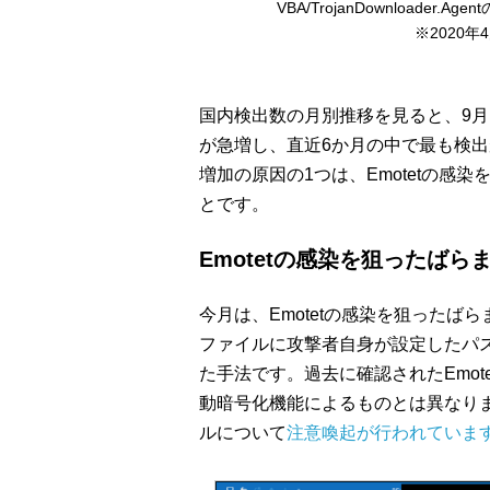
VBA/TrojanDownloader
※2020年
国内検出数の月別推移を見ると、9月はVBA/
が急増し、直近6か月の中で最も検
増加の原因の1つは、Emotetの感
とです。
Emotetの感染を狙ったば
今月は、Emotetの感染を狙った
ファイルに攻撃者自身が設定したパス
た手法です。過去に確認されたEmo
動暗号化機能によるものとは異なります
ルについて
注意喚起が行われていま