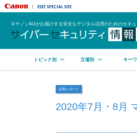
キヤノンマーケティングジャパン株式会社
ESET SPECIAL SITE
キヤノンMJがお届けする安全なデジタル活用のためのセキュ
トピック別
立場別
キー
定期レポート
2020年7月・8