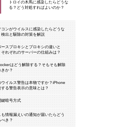
トロイの木馬に感染したらどうな
る？どう対処すればよいのか？
ソコンがウイルスに感染したらどうな
？検出と駆除の対策を解説
バースプロキシとプロキシの違いと
？それぞれのサーバーの仕組みは？
tLockerはどう解除する？そもそも解除
べきか？
のウイルス警告は本物ですか？iPhone
発する警告表示の意味とは？
開鍵暗号方式
しも情報漏えいの通知が届いたらどう
るべき？