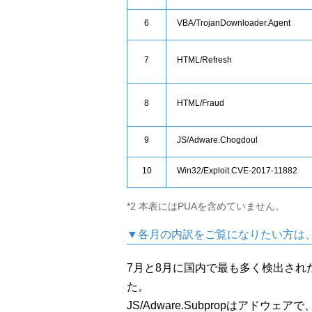
6
VBA/TrojanDownloader.Agent
7
HTML/Refresh
8
HTML/Fraud
9
JS/Adware.Chogdoul
10
Win32/Exploit.CVE-2017-11882
*2 本表にはPUAを含めていません。
▼各月の内訳をご覧になりたい方は
7月と8月に国内で最も多く検出されたマル
た。
JS/Adware.Subpropはアドウェアで