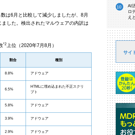
A
ロ
出数は6月と比較して減少しましたが、8月
え
じました。検出されたマルウェアの内訳は
*2
数
上位（2020年7月8月）
サイ
割合
種別
8.8%
アドウェア
HTMLに埋め込まれた不正スクリ
6.5%
プト
5.8%
アドウェア
3.9%
アドウェア
2.9%
アドウェア