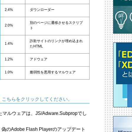
2.4%
ダウンローダー
別のページに遷移させるスクリプ
2.0%
ト
詐欺サイトのリンクが埋め込まれ
1.4%
たHTML
1.2%
アドウェア
1.0%
脆弱性を悪用するマルウェア
、こちらをクリックしてください。
ウェアは、JS/Adware.Subpropでし
、偽のAdobe Flash Playerのアップデート