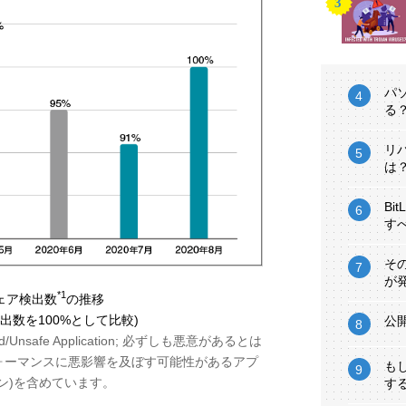
パ
る
リ
は
Bi
す
そ
が
*1
ェア検出数
の推移
検出数を100%として比較)
公
ted/Unsafe Application; 必ずしも悪意があるとは
ォーマンスに悪影響を及ぼす可能性があるアプ
も
ン)を含めています。
す