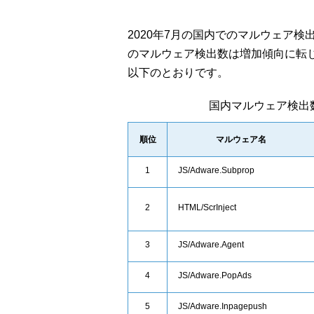
2020年7月の国内でのマルウェア検
のマルウェア検出数は増加傾向に転
以下のとおりです。
国内マルウェア検出
順位
マルウェア名
1
JS/Adware.Subprop
2
HTML/ScrInject
3
JS/Adware.Agent
4
JS/Adware.PopAds
5
JS/Adware.Inpagepush