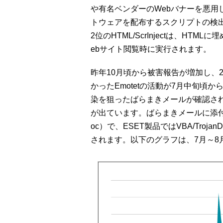
や有名ベンダーのWebバナーを悪用
トウェアを配布するスクリプトの検
2位のHTML/ScrInjectは、H
ebサイト閲覧時に実行されます。
昨年10月頃から被害報告が増加し、2
かったEmotetの活動が7月中旬頃か
染を狙ったばらまきメールが確認さ
が出ています。ばらまきメールに添付
oc）で、ESET製品ではVBA/Trojan
されます。以下のグラフは、7月～8