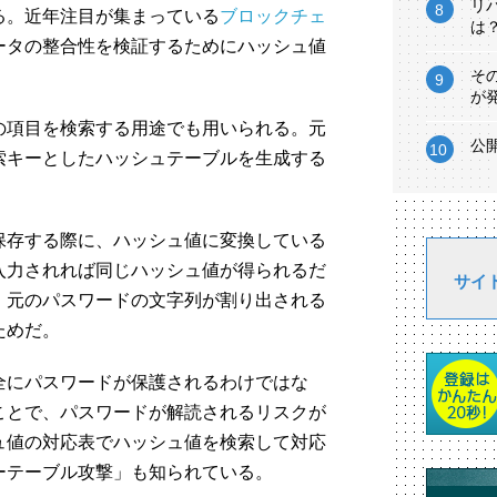
リ
る。近年注目が集まっている
ブロックチェ
は
ータの整合性を検証するためにハッシュ値
そ
が
の項目を検索する用途でも用いられる。元
公
索キーとしたハッシュテーブルを生成する
保存する際に、ハッシュ値に変換している
入力されれば同じハッシュ値が得られるだ
サイ
、元のパスワードの文字列が割り出される
ためだ。
全にパスワードが保護されるわけではな
ことで、パスワードが解読されるリスクが
ュ値の対応表でハッシュ値を検索して対応
ーテーブル攻撃」も知られている。