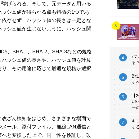
が挙げられる。そして、元データと用いる
ハッシュ値が得られる点も特徴の1つであ
に依存せず、ハッシュ値の長さは一定とな
ハッシュ値が生じないように、ハッシュ関
、SHA-1、SHA-2、SHA-3などの規格
パ
るハッシュ値の長さや、ハッシュ値を計算
る
おり、その用途に応じて最適な規格が選択
Bi
す
【
U
ー
に改ざん検知をはじめ、さまざまな場面で
も
メール、添付ファイル、無線LAN通信と
す
値へと変換した上で、同一性を検証し、改