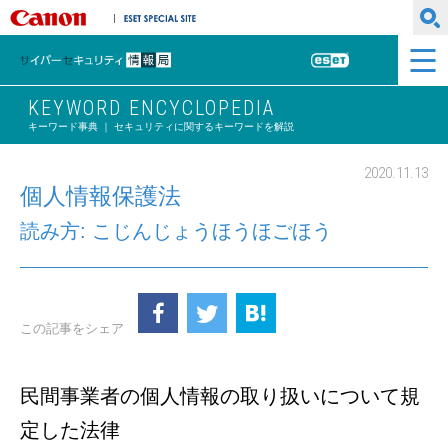
キヤノンマーケティングジャパン株式会社
ESET SPECIAL SITE
サイバーセキュリティ情報局
ESET
KEYWORD ENCYCLOPEDIA
キーワード事典 ｜ セキュリティに関するキーワードを解説
2020.11.13
個人情報保護法
読み方: こじんじょうほうほごほう
この記事をシェア
民間事業者の個人情報の取り扱いについて規
定した法律