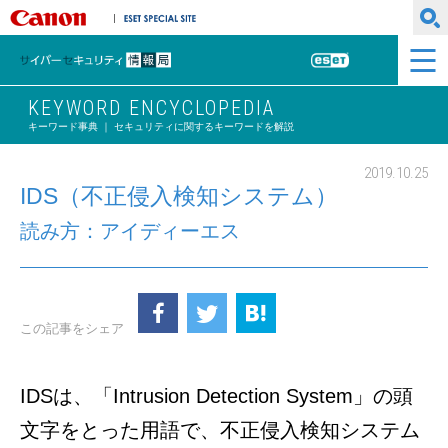
キヤノンマーケティングジャパン株式会社
ESET SPECIAL SITE
サイバーセキュリティ情報局
ESET
KEYWORD ENCYCLOPEDIA
キーワード事典 ｜ セキュリティに関するキーワードを解説
2019.10.25
IDS（不正侵入検知システム）
読み方：アイディーエス
この記事をシェア
IDSは、「Intrusion Detection System」の頭
文字をとった用語で、不正侵入検知システム