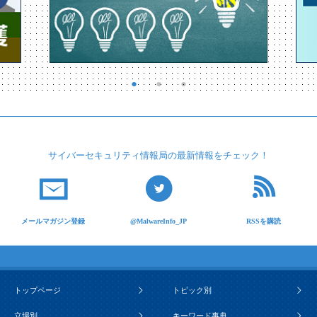
サイバーセキュリティ
情報局の最新情報を
チェック！
メールマガジン登録
@MalwareInfo_JP
RSSを購読
トップページ
トピック別
立場別
キーワード事典