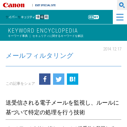
キヤノンマーケティングジャパン株式会社
ESET SPECIAL SITE
サイバーセキュリティ情報局
ESET
KEYWORD ENCYCLOPEDIA
キーワード事典 ｜ セキュリティに関するキーワードを解説
2014.12.17
メールフィルタリング
この記事をシェア
送受信される電子メールを監視し、ルールに
基づいて特定の処理を行う技術