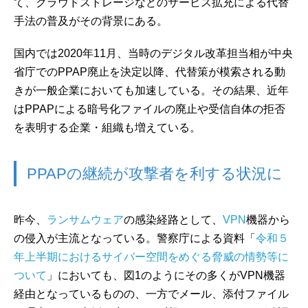
て、クラウドストレージなどのサービス拡充による代替
手法の普及がその背景にある。
国内では2020年11月、当時のデジタル改革担当相が中央
省庁でのPPAP廃止を決定以降、代替策が模索される動
きが一般企業においても加速している。その結果、近年
はPPAPによる暗号化ファイルの廃止や受信自体の拒否
を表明する企業・組織も増えている。
PPAPの継続が攻撃者を利する状況に
昨今、
ランサムウェア
の感染経路として、
VPN
機器から
の侵入が主流となっている。警察庁による資料「
令和５
年上半期におけるサイバー空間をめぐる脅威の情勢等に
ついて
」においても、図1のようにその多くがVPN機器
経由となっているものの、一方でメール、添付ファイル