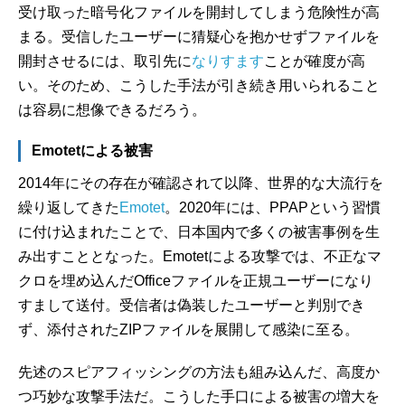
受け取った暗号化ファイルを開封してしまう危険性が高
まる。受信したユーザーに猜疑心を抱かせずファイルを
開封させるには、取引先に
なりすます
ことが確度が高
い。そのため、こうした手法が引き続き用いられること
は容易に想像できるだろう。
Emotetによる被害
2014年にその存在が確認されて以降、世界的な大流行を
繰り返してきた
Emotet
。2020年には、PPAPという習慣
に付け込まれたことで、日本国内で多くの被害事例を生
み出すこととなった。Emotetによる攻撃では、不正なマ
クロを埋め込んだOfficeファイルを正規ユーザーになり
すまして送付。受信者は偽装したユーザーと判別でき
ず、添付されたZIPファイルを展開して感染に至る。
先述のスピアフィッシングの方法も組み込んだ、高度か
つ巧妙な攻撃手法だ。こうした手口による被害の増大を