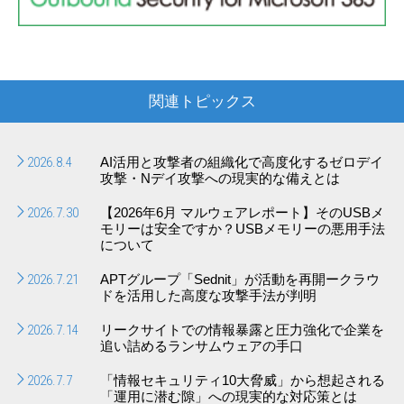
関連トピックス
2026.8.4
AI活用と攻撃者の組織化で高度化するゼロデイ
攻撃・Nデイ攻撃への現実的な備えとは
2026.7.30
【2026年6月 マルウェアレポート】そのUSBメ
モリーは安全ですか？USBメモリーの悪用手法
について
2026.7.21
APTグループ「Sednit」が活動を再開ークラウ
ドを活用した高度な攻撃手法が判明
2026.7.14
リークサイトでの情報暴露と圧力強化で企業を
追い詰めるランサムウェアの手口
2026.7.7
「情報セキュリティ10大脅威」から想起される
「運用に潜む隙」への現実的な対応策とは