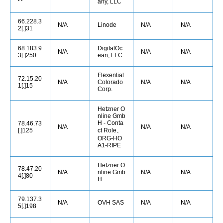
any, LLC
66.228.3
N/A
Linode
N/A
N/A
2[.]31
68.183.9
DigitalOc
N/A
N/A
N/A
3[.]250
ean, LLC
Flexential
72.15.20
N/A
Colorado
N/A
N/A
1[.]15
Corp.
Hetzner O
nline Gmb
H - Conta
78.46.73
N/A
N/A
N/A
[.]125
ct Role、
ORG-HO
A1-RIPE
Hetzner O
78.47.20
N/A
nline Gmb
N/A
N/A
4[.]80
H
79.137.3
N/A
OVH SAS
N/A
N/A
5[.]198