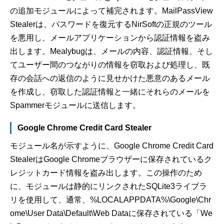
の追加モジュールによって補完されます。MailPassView
Stealerは、パスワードを復元するNirSoftの正規のツール
を悪用し、メールアプリケーションから認証情報を盗み
出します。Mealybugは、メールの内容、認証情報、そし
てユーザー間のつながりの情報を窃取および処理し、既
存の会話への返信のように見せかけた悪意のあるメール
を作成し、窃取した認証情報と一緒にそれらのメールを
Spammerモジュールに送信します。
Google Chrome Credit Card Stealer
モジュール名が示すように、Google Chrome Credit Card
StealerはGoogle Chromeブラウザーに保存されているク
レジットカード情報を盗み出します。この操作のため
に、モジュールは静的にリンクされたSQLite3ライブラ
リを使用して、通常、%LOCALAPPDATA%\Google\Chr
ome\User Data\Default\Web Dataに保存されている「We