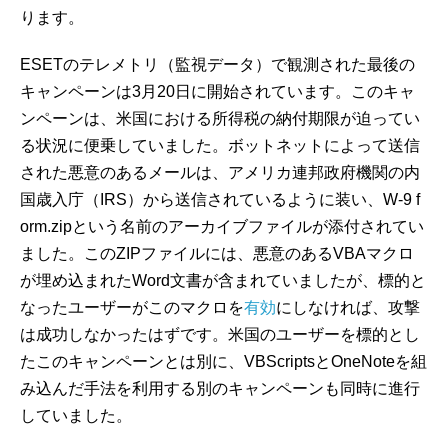
ります。
ESETのテレメトリ（監視データ）で観測された最後の
キャンペーンは3月20日に開始されています。このキャ
ンペーンは、米国における所得税の納付期限が迫ってい
る状況に便乗していました。ボットネットによって送信
された悪意のあるメールは、アメリカ連邦政府機関の内
国歳入庁（IRS）から送信されているように装い、W-9 f
orm.zipという名前のアーカイブファイルが添付されてい
ました。このZIPファイルには、悪意のあるVBAマクロ
が埋め込まれたWord文書が含まれていましたが、標的と
なったユーザーがこのマクロを
有効
にしなければ、攻撃
は成功しなかったはずです。米国のユーザーを標的とし
たこのキャンペーンとは別に、VBScriptsとOneNoteを組
み込んだ手法を利用する別のキャンペーンも同時に進行
していました。