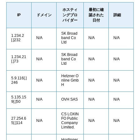
ホスティ
最初に確
IP
ドメイン
ングプロ
認された
詳細
バイダー
日付
SK Broad
1.234.2
N/A
band Co
N/A
N/A
[.]232
Ltd
SK Broad
1.234.21
N/A
band Co
N/A
N/A
[.]73
Ltd
Hetzner O
5.9.116[.]
N/A
nline Gmb
N/A
N/A
246
H
5.135.15
N/A
OVH SAS
N/A
N/A
9[.]50
CS LOXIN
27.254.6
FO Public
N/A
N/A
N/A
5[.]114
Company
Limited.
Hostinger