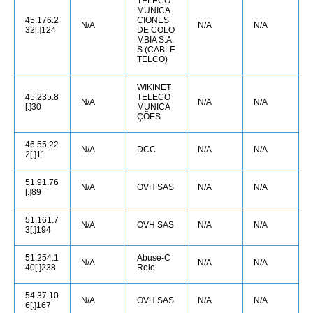
TELECO
MUNICA
45.176.2
CIONES
N/A
N/A
N/A
32[.]124
DE COLO
MBIA S.A.
S (CABLE
TELCO)
WIKINET
45.235.8
TELECO
N/A
N/A
N/A
[.]30
MUNICA
ÇÕES
46.55.22
N/A
DCC
N/A
N/A
2[.]11
51.91.76
N/A
OVH SAS
N/A
N/A
[.]89
51.161.7
N/A
OVH SAS
N/A
N/A
3[.]194
51.254.1
Abuse-C
N/A
N/A
N/A
40[.]238
Role
54.37.10
N/A
OVH SAS
N/A
N/A
6[.]167