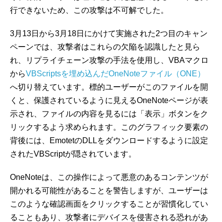
行できないため、この攻撃は不可解でした。
3月13日から3月18日にかけて実施された2つ目のキャン
ペーンでは、攻撃者はこれらの欠陥を認識したと見ら
れ、リプライチェーン攻撃の手法を使用し、VBAマクロ
から
VBScriptsを埋め込んだOneNoteファイル（ONE）
へ切り替えています。標的ユーザーがこのファイルを開
くと、保護されているように見えるOneNoteページが表
示され、ファイルの内容を見るには「表示」ボタンをク
リックするよう求められます。このグラフィック要素の
背後には、EmotetのDLLをダウンロードするように設定
されたVBScriptが隠されています。
OneNoteは、この操作によって悪意のあるコンテンツが
開かれる可能性があることを警告しますが、ユーザーは
このような確認画面をクリックすることが習慣化してい
ることもあり、攻撃者にデバイスを侵害される恐れがあ