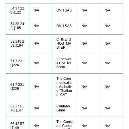
54.37.22
N/A
OVH SAS
N/A
N/A
8[.]122
54.38.24
N/A
OVH SAS
N/A
N/A
2[.]185
CTINETS
59.148.2
N/A
HOSTMA
N/A
N/A
53[.]194
STER
IP-networ
61.7.231
N/A
k CAT Tel
N/A
N/A
[.]226
ecom
The Com
municatio
61.7.231
N/A
n Authoity
N/A
N/A
[.]229
of Thailan
d, CAT
62.171.1
Contabo
N/A
N/A
N/A
78[.]147
GmbH
The Const
66.42.57
N/A
ant Comp
N/A
N/A
[.]149