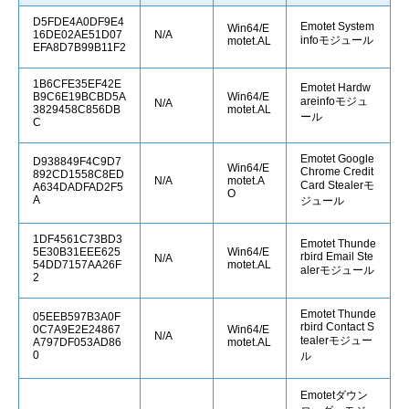
D5FDE4A0DF9E4
Emotet System
Win64/E
16DE02AE51D07
N/A
infoモジュール
motet.AL
EFA8D7B99B11F2
1B6CFE35EF42E
Emotet Hardw
B9C6E19BCBD5A
Win64/E
areinfoモジュ
N/A
3829458C856DB
motet.AL
ール
C
Emotet Google
D938849F4C9D7
Win64/E
Chrome Credit
892CD1558C8ED
N/A
motet.A
Card Stealerモ
A634DADFAD2F5
O
A
ジュール
1DF4561C73BD3
Emotet Thunde
5E30B31EEE625
Win64/E
rbird Email Ste
N/A
54DD7157AA26F
motet.AL
alerモジュール
2
Emotet Thunde
05EEB597B3A0F
rbird Contact S
0C7A9E2E24867
Win64/E
N/A
tealerモジュー
A797DF053AD86
motet.AL
0
ル
Emotetダウン