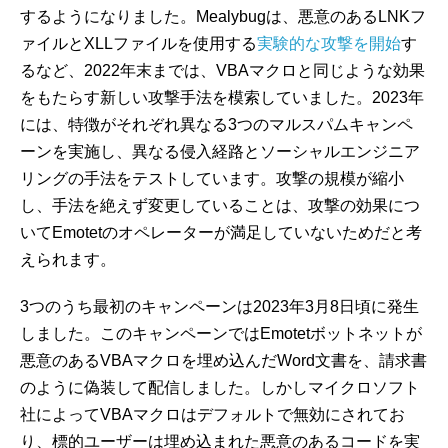
するようになりました。Mealybugは、悪意のあるLNKフ
ァイルとXLLファイルを使用する
実験的な攻撃を開始
す
るなど、2022年末までは、VBAマクロと同じような効果
をもたらす新しい攻撃手法を模索していました。2023年
には、特徴がそれぞれ異なる3つのマルスパムキャンペ
ーンを実施し、異なる侵入経路とソーシャルエンジニア
リングの手法をテストしています。攻撃の規模が縮小
し、手法を絶えず変更していることは、攻撃の効果につ
いてEmotetのオペレーターが満足していないためだと考
えられます。
3つのうち最初のキャンペーンは2023年3月8日頃に発生
しました。このキャンペーンではEmotetボットネットが
悪意のあるVBAマクロを埋め込んだWord文書を、請求書
のように偽装して配信しました。しかしマイクロソフト
社によってVBAマクロはデフォルトで無効にされてお
り、標的ユーザーは埋め込まれた悪意のあるコードを実