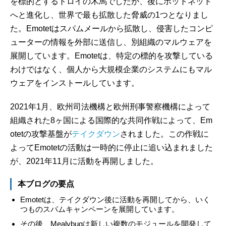
を標的とするトロイの木馬でしたが、後にボットネット
へと進化し、世界で最も拡散した脅威の1つとなりまし
た。Emotetはスパムメールから拡散し、侵害したコンピ
ューターの情報を外部に送信し、別組織のマルウェアを
展開しています。Emotetは、特定の標的を攻撃している
わけではなく、個人から大規模企業のシステムにもマル
ウェアをインストールしています。
2021年1月、欧州司法機構と欧州刑事警察機構によって
組織された8ヶ国による国際的な共同作戦によって、Em
otetの攻撃基盤が
テイクダウン
されました。この作戦に
よってEmotetの活動は一時的に停止に追い込まれました
が、2021年11月に活動を再開しました。
本ブログの要点
Emotetは、テイクダウン後に活動を再開してから、いく
つものスパムキャンペーンを展開しています。
その後、Mealybugは新しい複数のモジュールを開発して