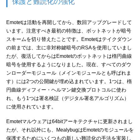
保護と難読化の強化
Emotetは活動を再開してから、数回アップグレードして
います。注意すべき最初の特徴は、ボットネットが暗号
スキームを切り替えたことです。Emotetはテイクダウン
の前までは、主に非対称鍵暗号のRSAを使用していまし
たが、復活してからはEmotetのボットネットは楕円曲線
暗号を使用するようになりました。現在、すべてのダウ
ンローダーモジュール（メインモジュールとも呼ばれま
す）には2つの公開鍵が埋め込まれています。1つは、楕
円曲線ディフィー・ヘルマン鍵交換プロトコルに使わ
れ、もう1つは署名検証（デジタル署名アルゴリズム）
に使用されています。
Emotetマルウェアは64bitアーキテクチャに更新されまし
たが、それ以外にも、MealybugはEmotetのモジュールを
保護するためにいくつもの新しい難読化の手法を実装し