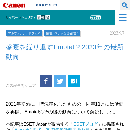
キヤノンマーケティングジャパン株式会社
ESET SPECIAL SITE
サイバーセキュリティ情報局
ESET
2023.9.7
マルウェア、アドウェア
情報システム担当者向け
盛衰を繰り返すEmotet ? 2023年の最新
動向
この記事をシェア
2021年初めに一時沈静化したものの、同年11月には活動
を再開。Emotetのその後の動向について解説します。
本記事はESET Japanが提供する「
ESETブログ
」に掲載され
た「
Emotetの現状 – 2023年最新動向を解説
」を再編集した