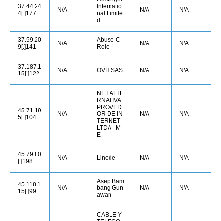
37.44.24
Internatio
N/A
N/A
N/A
4[.]177
nal Limite
d
37.59.20
Abuse-C
N/A
N/A
N/A
9[.]141
Role
37.187.1
N/A
OVH SAS
N/A
N/A
15[.]122
NET ALTE
RNATIVA
PROVED
45.71.19
N/A
OR DE IN
N/A
N/A
5[.]104
TERNET
LTDA - M
E
45.79.80
N/A
Linode
N/A
N/A
[.]198
Asep Bam
45.118.1
N/A
bang Gun
N/A
N/A
15[.]99
awan
CABLE Y