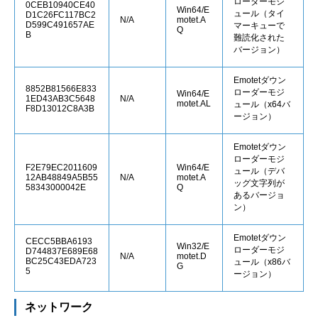
ローダーモジ
0CEB10940CE40
Win64/E
ュール（タイ
D1C26FC117BC2
N/A
motet.A
D599C491657AE
マーキューで
Q
B
難読化された
バージョン）
Emotetダウン
8852B81566E833
ローダーモジ
Win64/E
1ED43AB3C5648
N/A
motet.AL
ュール（x64バ
F8D13012C8A3B
ージョン）
Emotetダウン
ローダーモジ
F2E79EC2011609
Win64/E
ュール（デバ
12AB48849A5B55
N/A
motet.A
ッグ文字列が
58343000042E
Q
あるバージョ
ン）
Emotetダウン
CECC5BBA6193
Win32/E
ローダーモジ
D744837E689E68
N/A
motet.D
BC25C43EDA723
ュール（x86バ
G
5
ージョン）
ネットワーク