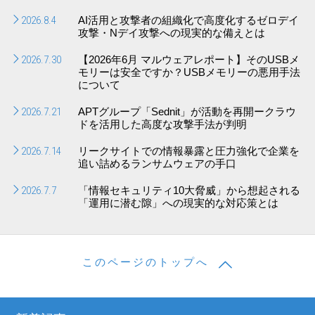
2026.8.4
AI活用と攻撃者の組織化で高度化するゼロデイ
攻撃・Nデイ攻撃への現実的な備えとは
2026.7.30
【2026年6月 マルウェアレポート】そのUSBメ
モリーは安全ですか？USBメモリーの悪用手法
について
2026.7.21
APTグループ「Sednit」が活動を再開ークラウ
ドを活用した高度な攻撃手法が判明
2026.7.14
リークサイトでの情報暴露と圧力強化で企業を
追い詰めるランサムウェアの手口
2026.7.7
「情報セキュリティ10大脅威」から想起される
「運用に潜む隙」への現実的な対応策とは
このページのトップへ