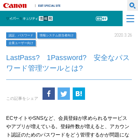
キヤノンマーケティングジャパン株式会社
ESET SPECIAL SITE
サイバーセキュリティ情報局
ESET
2020.3.26
認証、パスワード
情報システム担当者向け
企業ユーザー向け
LastPass? 1Password? 安全なパス
ワード管理ツールとは?
この記事をシェア
ECサイトやSNSなど、会員登録が求められるサービス
やアプリが増えている。登録件数が増えると、アカウン
ト認証のためのパスワードをどう管理するかが問題にな