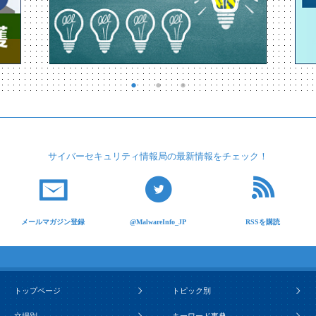
サイバーセキュリティ
情報局の最新情報を
チェック！
メールマガジン登録
@MalwareInfo_JP
RSSを購読
トップページ
トピック別
立場別
キーワード事典