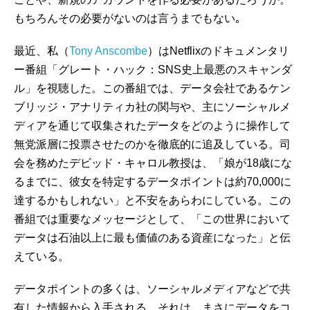
もちろんその必要がないのは言うまでもない｡
最近、私（
Tony Anscombe
）はNetflixのドキュメンタリ
ー番組「グレート・ハック：SNS史上最悪のスキャンダ
ル」を視聴した。この番組では、データ会社であるケン
ブリッジ・アナリティカ社の関与や、主にソーシャルメ
ディアを通じて収集されたデータをどのように操作して
無党派層に投票させたのかを徹底的に追及している。司
会を務めたデビッド・キャロル教授は、「娘が18歳にな
るまでに、彼女を特定するデータポイントは約70,000に
達するかもしれない」と不安をあらわにしている。この
番組では重要なメッセージとして、「この世界において
データは石油以上に最も価値のある資産になった」と伝
えている。
データポイントの多くは、ソーシャルメディアなどで共
有した情報から入手される。それは、まさにデータをコ