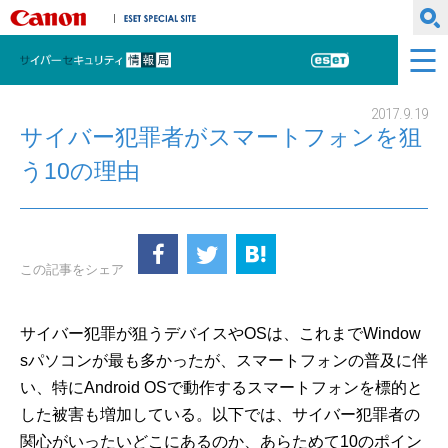
キヤノンマーケティングジャパン株式会社
ESET SPECIAL SITE
サイバーセキュリティ情報局
ESET
2017.9.19
サイバー犯罪者がスマートフォンを狙
う10の理由
この記事をシェア
サイバー犯罪が狙うデバイスやOSは、これまでWindow
sパソコンが最も多かったが、スマートフォンの普及に伴
い、特にAndroid OSで動作するスマートフォンを標的と
した被害も増加している。以下では、サイバー犯罪者の
関心がいったいどこにあるのか、あらためて10のポイン