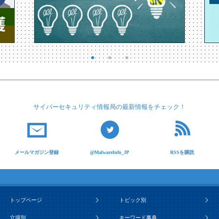
サイバーセキュリティ
情報局の最新情報を
チェック！
メールマガジン登録
@MalwareInfo_JP
RSSを購読
トップページ
トピック別
立場別
キーワード事典