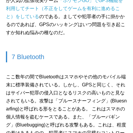
が人気の拡張現実ゲーム
「ポケモンGO」でGPS機能を
利用してチート（不正をしてゲームを有利に進めるこ
と）をしている
のである。ましてや犯罪者の手に掛かか
るのであれば、GPSのハッキングはいつ問題を引き起こ
すか知れぬ悩みの種なのだ。
7 Bluetooth
ここ数年の間でBluetoothはスマホやその他のモバイル端
末に標準装備されている。しかし、GPSと同じく、それ
はサイバー犯罪の侵入口となるリスクの高いものと見な
されてもいる。攻撃は「ブルースナーフィング」(Bluesn
arfing)と呼ばれる形をとることがある。 これはスマホの
個人情報を盗むケースである。また、「ブルーバギン
グ」(Bluebugging)と呼ばれる攻撃もある。これは、程度
の差はあるものの、犯罪者にスマホの完璧なコントロー