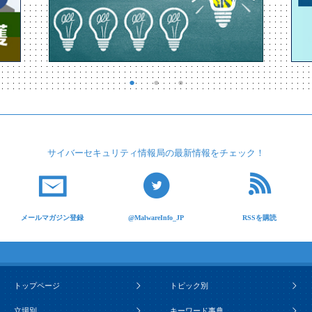
サイバーセキュリティ
情報局の最新情報を
チェック！
メールマガジン登録
@MalwareInfo_JP
RSSを購読
トップページ
トピック別
立場別
キーワード事典