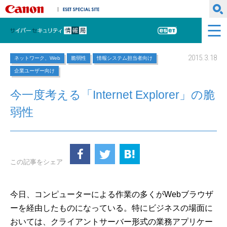
キヤノンマーケティングジャパン株式会社
ESET SPECIAL SITE
サイバーセキュリティ情報局
ESET
2015.3.18
ネットワーク、Web
脆弱性
情報システム担当者向け
企業ユーザー向け
今一度考える「Internet Explorer」の脆
弱性
この記事をシェア
今日、コンピューターによる作業の多くがWebブラウザ
ーを経由したものになっている。特にビジネスの場面に
おいては、クライアントサーバー形式の業務アプリケー