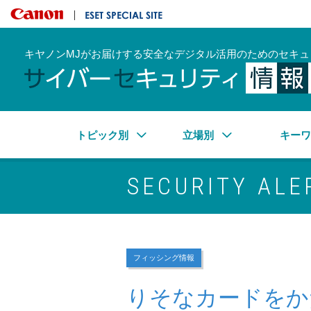
キヤノンマーケティングジャパン株式会社
ESET SPECIAL SITE
キヤノンMJがお届けする安全なデジタル活用のためのセキュ
トピック別
立場別
キー
SECURITY ALE
フィッシング情報
りそなカードをか