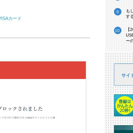
も
す
ISAカード
【
U
ー
サイ