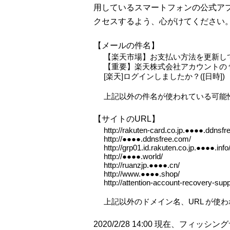
用しているスマートフォンの公式ア
クセスするよう、心がけてください
【メールの件名】
【楽天市場】お支払い方法を更新して
【重要】楽天株式会社アカウントの 
[楽天]ログインしましたか？([日時])
上記以外の件名が使われている可能
【サイトのURL】
http://rakuten-card.co.jp.●●●●.ddnsf
http://●●●●.ddnsfree.com/
http://grp01.id.rakuten.co.jp.●●●●.info
http://●●●●.world/
http://ruanzjp.●●●●.cn/
http://www.●●●●.shop/
http://attention-account-recovery-supp
上記以外のドメイン名、URL が使
2020/2/28 14:00 現在、フ