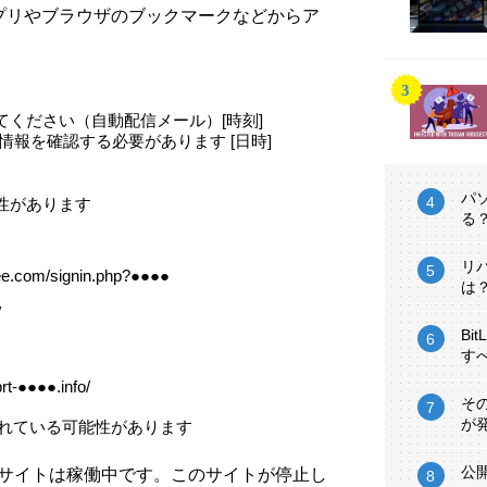
プリやブラウザのブックマークなどからア
。
ください（自動配信メール）[時刻]
情報を確認する必要があります [日時]
パ
性があります
る
リ
ree.com/signin.php?●●●●
は
/
Bi
す
rt-●●●●.info/
そ
が
われている可能性があります
公
ィッシングサイトは稼働中です。このサイトが停止し