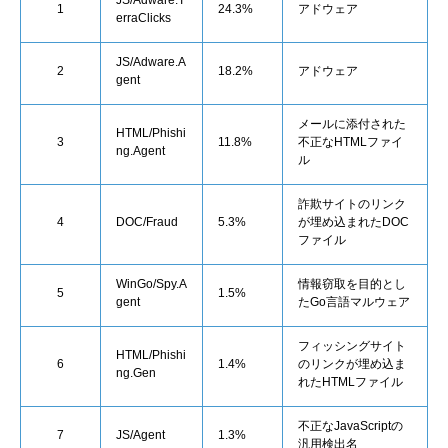
JS/Adware.T
1
24.3%
アドウェア
erraClicks
JS/Adware.A
2
18.2%
アドウェア
gent
メールに添付された
HTML/Phishi
3
11.8%
不正なHTMLファイ
ng.Agent
ル
詐欺サイトのリンク
4
DOC/Fraud
5.3%
が埋め込まれたDOC
ファイル
WinGo/Spy.A
情報窃取を目的とし
5
1.5%
gent
たGo言語マルウェア
フィッシングサイト
HTML/Phishi
6
1.4%
のリンクが埋め込ま
ng.Gen
れたHTMLファイル
不正なJavaScriptの
7
JS/Agent
1.3%
汎用検出名