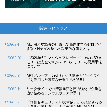
関連トピックス
2026.8.4
AI活用と攻撃者の組織化で高度化するゼロデイ
攻撃・Nデイ攻撃への現実的な備えとは
2026.7.30
【2026年6月 マルウェアレポート】そのUSBメ
モリーは安全ですか？USBメモリーの悪用手法
について
2026.7.21
APTグループ「Sednit」が活動を再開ークラウ
ドを活用した高度な攻撃手法が判明
2026.7.14
リークサイトでの情報暴露と圧力強化で企業を
追い詰めるランサムウェアの手口
2026.7.7
「情報セキュリティ10大脅威」から想起される
「運用に潜む隙」への現実的な対応策とは