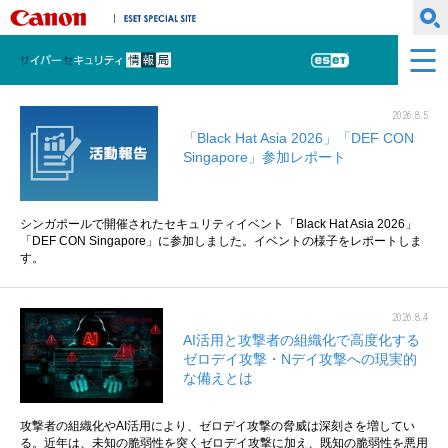
キヤノンマーケティングジャパン株式会社
ESET SPECIAL SITE
サイバーセキュリティ情報局
ESET
2026.8.5
「Black Hat Asia 2026」「DEF CON
Singapore」参加レポート
シンガポールで開催されたセキュリティイベント「Black Hat Asia 2026」
「DEF CON Singapore」に参加しました。イベントの様子をレポートしま
す。
2026.8.4
AI活用と攻撃者の組織化で高度化する
ゼロデイ攻撃・Nデイ攻撃への現実的
な備えとは
攻撃者の組織化やAI活用により、ゼロデイ攻撃の脅威は深刻さを増してい
る。近年は、未知の脆弱性を突くゼロデイ攻撃に加え、既知の脆弱性を悪用