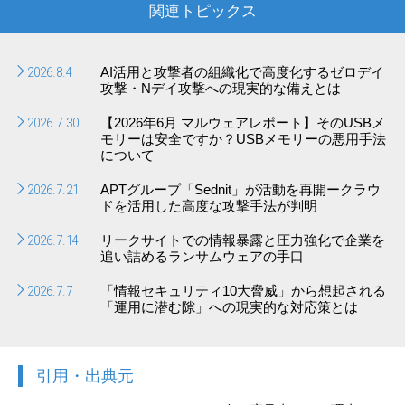
関連トピックス
2026.8.4
AI活用と攻撃者の組織化で高度化するゼロデイ
攻撃・Nデイ攻撃への現実的な備えとは
2026.7.30
【2026年6月 マルウェアレポート】そのUSBメ
モリーは安全ですか？USBメモリーの悪用手法
について
2026.7.21
APTグループ「Sednit」が活動を再開ークラウ
ドを活用した高度な攻撃手法が判明
2026.7.14
リークサイトでの情報暴露と圧力強化で企業を
追い詰めるランサムウェアの手口
2026.7.7
「情報セキュリティ10大脅威」から想起される
「運用に潜む隙」への現実的な対応策とは
引用・出典元