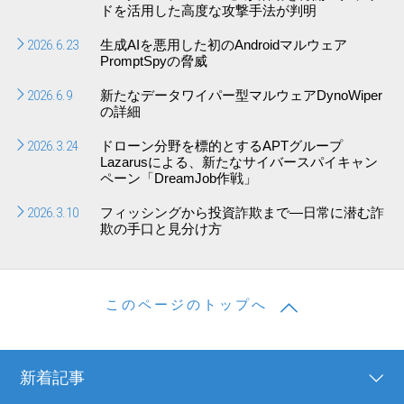
ドを活用した高度な攻撃手法が判明
2026.6.23
生成AIを悪用した初のAndroidマルウェア
PromptSpyの脅威
2026.6.9
新たなデータワイパー型マルウェアDynoWiper
の詳細
2026.3.24
ドローン分野を標的とするAPTグループ
Lazarusによる、新たなサイバースパイキャン
ペーン「DreamJob作戦」
2026.3.10
フィッシングから投資詐欺まで―日常に潜む詐
欺の手口と見分け方
このページのトップへ
新着記事