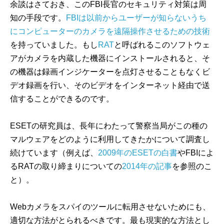
余談はさておき、このFBI長官のセキュリティ対策は周
知の手段です。
FBIは以前からユーザーが知らないうち
にコンピューターのカメラを遠隔操作させるための技術
を持っていました。もし
RAT
と呼ばれるこのソフトウェ
アがカメラを内蔵した機器にインストールされると、そ
の機器は録画インジケーターを点灯させることもなくビ
デオ録画を行い、そのビデオをインターネット経由で送
信することができるのです。
ESETの研究員は、長年にわたって警察当局がこの種の
マルウェアをどのように利用してきたかについて調査し
続けています（例えば、
2009年のESETの白書
やFBIによ
るRATの取り締まりについての
2014年の記事
を参照のこ
と）。
Webカメラをスパイのツールに転用させないためにも、
適切な方法がとられるべきです。最も現実的な方法とし