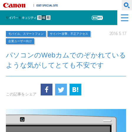
キヤノンマーケティングジャパン株式会社
ESET SPECIAL SITE
サイバーセキュリティ情報局
ESET
2016.5.17
モバイル、スマートフォン
サイバー攻撃、不正アクセス
企業ユーザー向け
パソコンのWebカムでのぞかれている
ような気がしてとても不安です
この記事をシェア